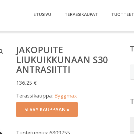
ETUSIVU
TERASSIKAUPAT
TUOTTEE
JAKOPUITE
LIUKUIKKUNAAN S30
ANTRASIITTI
E
136,25
€
Terassikauppa:
Byggmax
SIIRRY KAUPPAAN »
Tuotetunnus:
6809755