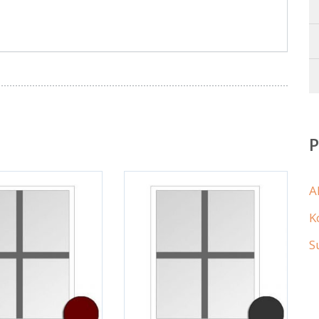
A
K
S