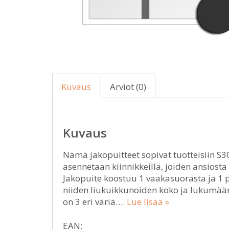
Kuvaus
Arviot (0)
Kuvaus
Nämä jakopuitteet sopivat tuotteisiin S30
asennetaan kiinnikkeillä, joiden ansiost
Jakopuite koostuu 1 vaakasuorasta ja 1 p
niiden liukuikkunoiden koko ja lukumäärä
on 3 eri väriä….
Lue lisää »
EAN: