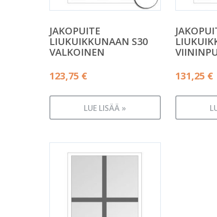
JAKOPUITE
JAKOPUI
LIUKUIKKUNAAN S30
LIUKUIK
VALKOINEN
VIININP
123,75
€
131,25
€
LUE LISÄÄ »
L