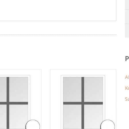
A
K
S