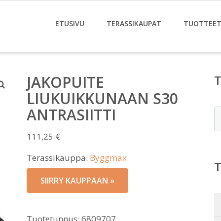
ETUSIVU
TERASSIKAUPAT
TUOTTEE
JAKOPUITE
LIUKUIKKUNAAN S30
ANTRASIITTI
E
111,25
€
Terassikauppa:
Byggmax
SIIRRY KAUPPAAN »
Tuotetunnus:
6809707