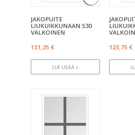
JAKOPUITE
JAKOPUI
LIUKUIKKUNAAN S30
LIUKUIK
VALKOINEN
VALKOI
131,25
€
123,75
€
LUE LISÄÄ »
L