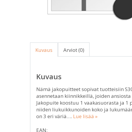
Kuvaus
Arviot (0)
Kuvaus
Nämä jakopuitteet sopivat tuotteisiin S30
asennetaan kiinnikkeillä, joiden ansiost
Jakopuite koostuu 1 vaakasuorasta ja 1 p
niiden liukuikkunoiden koko ja lukumäärä
on 3 eri väriä….
Lue lisää »
EAN: