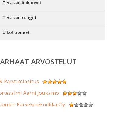
Terassin liukuovet
Terassin rungot
Ulkohuoneet
PARHAAT ARVOSTELUT
R-Parvekelasitus
ortesalmi Aarni Joukamo
uomen Parveketekniikka Oy