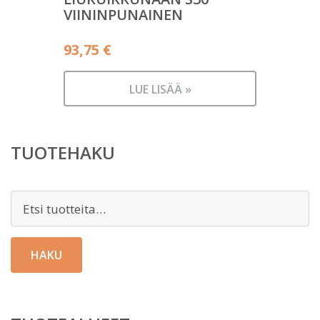
VIININPUNAINEN
93,75
€
LUE LISÄÄ »
TUOTEHAKU
Etsi:
HAKU