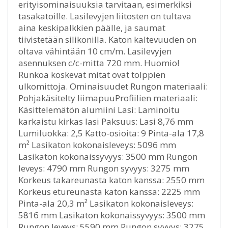
erityisominaisuuksia tarvitaan, esimerkiksi
tasakatoille. Lasilevyjen liitosten on tultava
aina keskipalkkien päälle, ja saumat
tiivistetään silikonilla. Katon kaltevuuden on
oltava vähintään 10 cm/m. Lasilevyjen
asennuksen c/c-mitta 720 mm. Huomio!
Runkoa koskevat mitat ovat tolppien
ulkomittoja. Ominaisuudet Rungon materiaali:
Pohjakäsitelty liimapuuProfiilien materiaali:
Käsittelemätön alumiini Lasi: Laminoitu
karkaistu kirkas lasi Paksuus: Lasi 8,76 mm
Lumiluokka: 2,5 Katto-osioita: 9 Pinta-ala 17,8
m² Lasikaton kokonaisleveys: 5096 mm
Lasikaton kokonaissyvyys: 3500 mm Rungon
leveys: 4790 mm Rungon syvyys: 3275 mm
Korkeus takareunasta katon kanssa: 2550 mm
Korkeus etureunasta katon kanssa: 2225 mm
Pinta-ala 20,3 m² Lasikaton kokonaisleveys:
5816 mm Lasikaton kokonaissyvyys: 3500 mm
Rungon leveys: 5590 mm Rungon syvyys: 3275