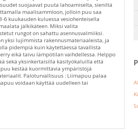
isuudet suojaavat puuta lahoamiselta, sieniltä
pottamalla maalisammioon, jolloin puu saa
3-6 kuukauden kuluessa vesiohenteisella
maalata jälkikäteen. Miksi valita
tetut rungot on sahattu asennusvalmiiksi.
n yksi lujimmista rakennusmateriaaleista, ja
olla pidempiä kuin käytettäessä tavallista
erry eikä taivu lämpötilan vaihdellessa. Helppo
ä sekä yksinkertaisilla käsityökaluilla että
imapuu kestää kuormittavia ympäristöjä
iaalit. Paloturvallisuus : Liimapuu palaa
A
imapuu voidaan käyttää uudelleen tai
K
S