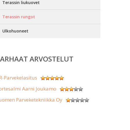
Terassin liukuovet
Terassin rungot
Ulkohuoneet
PARHAAT ARVOSTELUT
R-Parvekelasitus
ortesalmi Aarni Joukamo
uomen Parveketekniikka Oy