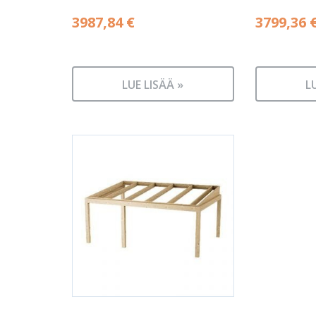
3987,84
€
3799,36
LUE LISÄÄ »
L