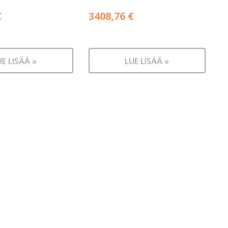
€
3408,76
€
UE LISÄÄ »
LUE LISÄÄ »