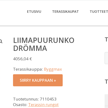
ETUSIVU
TERASSIKAUPAT
TUOTTEE
LIIMAPUURUNKO
DRÖMMA
E
4056,04
€
Terassikauppa:
Byggmax
SIIRRY KAUPPAAN »
Tuotetunnus:
7110453
Osasto:
Terassin rungot