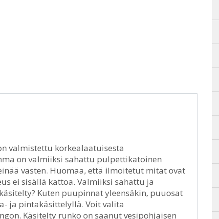
on valmistettu korkealaatuisesta
ma on valmiiksi sahattu pulpettikatoinen
einää vasten. Huomaa, että ilmoitetut mitat ovat
s ei sisällä kattoa. Valmiiksi sahattu ja
käsitelty? Kuten puupinnat yleensäkin, puuosat
ja pintakäsittelyllä. Voit valita
ngon. Käsitelty runko on saanut vesipohjaisen