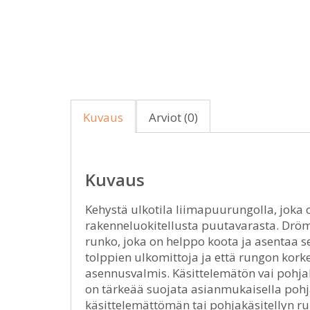
Kuvaus
Arviot (0)
Kuvaus
Kehystä ulkotila liimapuurungolla, joka 
rakenneluokitellusta puutavarasta. Dröm
runko, joka on helppo koota ja asentaa s
tolppien ulkomittoja ja että rungon korkeu
asennusvalmis. Käsittelemätön vai pohja
on tärkeää suojata asianmukaisella pohja- 
käsittelemättömän tai pohjakäsitellyn ru