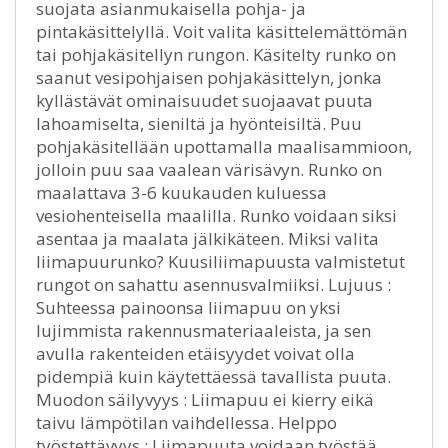
suojata asianmukaisella pohja- ja
pintakäsittelyllä. Voit valita käsittelemättömän
tai pohjakäsitellyn rungon. Käsitelty runko on
saanut vesipohjaisen pohjakäsittelyn, jonka
kyllästävät ominaisuudet suojaavat puuta
lahoamiselta, sieniltä ja hyönteisiltä. Puu
pohjakäsitellään upottamalla maalisammioon,
jolloin puu saa vaalean värisävyn. Runko on
maalattava 3-6 kuukauden kuluessa
vesiohenteisella maalilla. Runko voidaan siksi
asentaa ja maalata jälkikäteen. Miksi valita
liimapuurunko? Kuusiliimapuusta valmistetut
rungot on sahattu asennusvalmiiksi. Lujuus :
Suhteessa painoonsa liimapuu on yksi
lujimmista rakennusmateriaaleista, ja sen
avulla rakenteiden etäisyydet voivat olla
pidempiä kuin käytettäessä tavallista puuta.
Muodon säilyvyys : Liimapuu ei kierry eikä
taivu lämpötilan vaihdellessa. Helppo
työstettävyys : Liimapuuta voidaan työstää