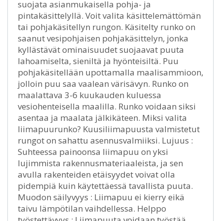
suojata asianmukaisella pohja- ja
pintakäsittelyllä. Voit valita käsittelemättömän
tai pohjakäsitellyn rungon. Käsitelty runko on
saanut vesipohjaisen pohjakäsittelyn, jonka
kyllästävät ominaisuudet suojaavat puuta
lahoamiselta, sieniltä ja hyönteisiltä. Puu
pohjakäsitellään upottamalla maalisammioon,
jolloin puu saa vaalean värisävyn. Runko on
maalattava 3-6 kuukauden kuluessa
vesiohenteisella maalilla. Runko voidaan siksi
asentaa ja maalata jälkikäteen. Miksi valita
liimapuurunko? Kuusiliimapuusta valmistetut
rungot on sahattu asennusvalmiiksi. Lujuus :
Suhteessa painoonsa liimapuu on yksi
lujimmista rakennusmateriaaleista, ja sen
avulla rakenteiden etäisyydet voivat olla
pidempiä kuin käytettäessä tavallista puuta.
Muodon säilyvyys : Liimapuu ei kierry eikä
taivu lämpötilan vaihdellessa. Helppo
työstettävyys : Liimapuuta voidaan työstää