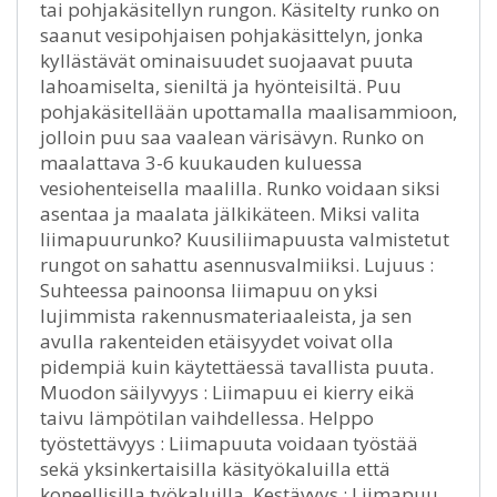
tai pohjakäsitellyn rungon. Käsitelty runko on
saanut vesipohjaisen pohjakäsittelyn, jonka
kyllästävät ominaisuudet suojaavat puuta
lahoamiselta, sieniltä ja hyönteisiltä. Puu
pohjakäsitellään upottamalla maalisammioon,
jolloin puu saa vaalean värisävyn. Runko on
maalattava 3-6 kuukauden kuluessa
vesiohenteisella maalilla. Runko voidaan siksi
asentaa ja maalata jälkikäteen. Miksi valita
liimapuurunko? Kuusiliimapuusta valmistetut
rungot on sahattu asennusvalmiiksi. Lujuus :
Suhteessa painoonsa liimapuu on yksi
lujimmista rakennusmateriaaleista, ja sen
avulla rakenteiden etäisyydet voivat olla
pidempiä kuin käytettäessä tavallista puuta.
Muodon säilyvyys : Liimapuu ei kierry eikä
taivu lämpötilan vaihdellessa. Helppo
työstettävyys : Liimapuuta voidaan työstää
sekä yksinkertaisilla käsityökaluilla että
koneellisilla työkaluilla. Kestävyys : Liimapuu