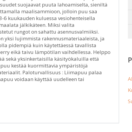
isuudet suojaavat puuta lahoamiselta, sieniltä
pottamalla maalisammioon, jolloin puu saa
3-6 kuukauden kuluessa vesiohenteisella
maalata jälkikäteen. Miksi valita
tetut rungot on sahattu asennusvalmiiksi.
n yksi lujimmista rakennusmateriaaleista, ja
olla pidempiä kuin käytettäessä tavallista
erry eikä taivu lämpötilan vaihdellessa. Helppo
ä sekä yksinkertaisilla käsityökaluilla että
imapuu kestää kuormittavia ympäristöjä
iaalit. Paloturvallisuus : Liimapuu palaa
A
imapuu voidaan käyttää uudelleen tai
K
S