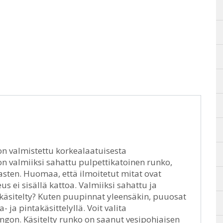
on valmistettu korkealaatuisesta
on valmiiksi sahattu pulpettikatoinen runko,
asten. Huomaa, että ilmoitetut mitat ovat
s ei sisällä kattoa. Valmiiksi sahattu ja
käsitelty? Kuten puupinnat yleensäkin, puuosat
ja pintakäsittelyllä. Voit valita
ngon. Käsitelty runko on saanut vesipohjaisen