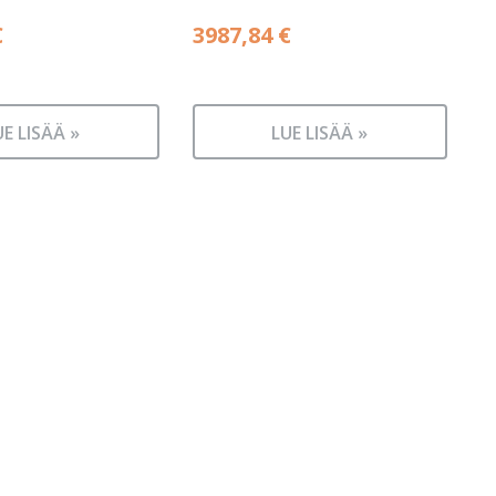
€
3987,84
€
UE LISÄÄ »
LUE LISÄÄ »