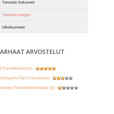
Terassin liukuovet
Terassin rungot
Ulkohuoneet
PARHAAT ARVOSTELUT
R-Parvekelasitus
ortesalmi Aarni Joukamo
uomen Parveketekniikka Oy