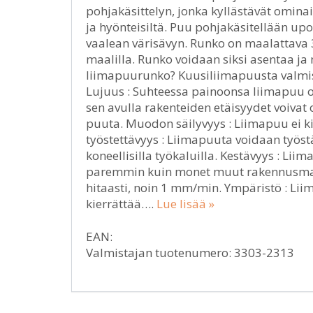
pohjakäsittelyn, jonka kyllästävät omina
ja hyönteisiltä. Puu pohjakäsitellään u
vaalean värisävyn. Runko on maalattava 
maalilla. Runko voidaan siksi asentaa ja 
liimapuurunko? Kuusiliimapuusta valmis
Lujuus : Suhteessa painoonsa liimapuu o
sen avulla rakenteiden etäisyydet voivat 
puuta. Muodon säilyvyys : Liimapuu ei ki
työstettävyys : Liimapuuta voidaan työstä
koneellisilla työkaluilla. Kestävyys : Li
paremmin kuin monet muut rakennusmater
hitaasti, noin 1 mm/min. Ympäristö : Li
kierrättää….
Lue lisää »
EAN:
Valmistajan tuotenumero: 3303-2313