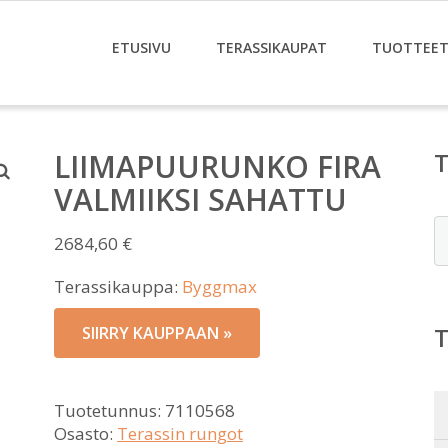
ETUSIVU
TERASSIKAUPAT
TUOTTEE
LIIMAPUURUNKO FIRA
VALMIIKSI SAHATTU
E
2684,60
€
Terassikauppa:
Byggmax
SIIRRY KAUPPAAN »
Tuotetunnus:
7110568
Osasto:
Terassin rungot