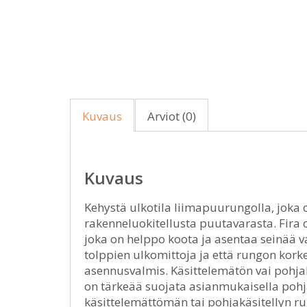
Kuvaus
Arviot (0)
Kuvaus
Kehystä ulkotila liimapuurungolla, joka 
rakenneluokitellusta puutavarasta. Fira 
joka on helppo koota ja asentaa seinää v
tolppien ulkomittoja ja että rungon korkeu
asennusvalmis. Käsittelemätön vai pohja
on tärkeää suojata asianmukaisella pohja- 
käsittelemättömän tai pohjakäsitellyn ru