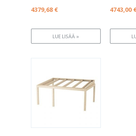
4379,68
€
4743,00
LUE LISÄÄ »
L