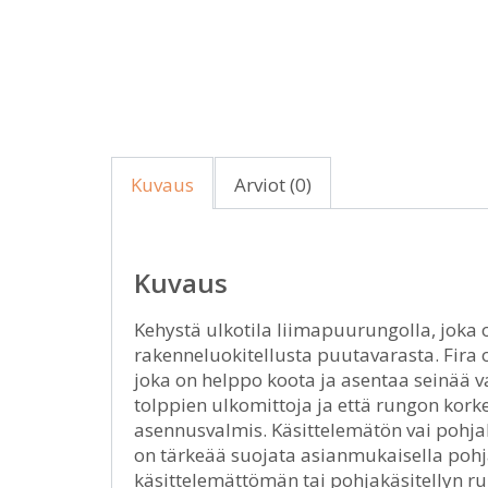
Kuvaus
Arviot (0)
Kuvaus
Kehystä ulkotila liimapuurungolla, joka 
rakenneluokitellusta puutavarasta. Fira 
joka on helppo koota ja asentaa seinää v
tolppien ulkomittoja ja että rungon korkeu
asennusvalmis. Käsittelemätön vai pohja
on tärkeää suojata asianmukaisella pohja- 
käsittelemättömän tai pohjakäsitellyn ru