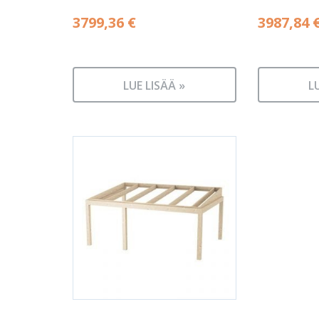
3799,36
€
3987,84
LUE LISÄÄ »
L