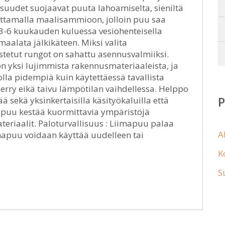
isuudet suojaavat puuta lahoamiselta, sieniltä
pottamalla maalisammioon, jolloin puu saa
3-6 kuukauden kuluessa vesiohenteisella
maalata jälkikäteen. Miksi valita
tetut rungot on sahattu asennusvalmiiksi.
n yksi lujimmista rakennusmateriaaleista, ja
olla pidempiä kuin käytettäessä tavallista
erry eikä taivu lämpötilan vaihdellessa. Helppo
ä sekä yksinkertaisilla käsityökaluilla että
imapuu kestää kuormittavia ympäristöjä
iaalit. Paloturvallisuus : Liimapuu palaa
A
imapuu voidaan käyttää uudelleen tai
K
S