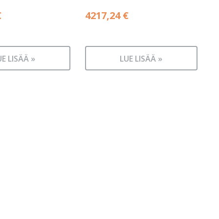
€
4217,24
€
UE LISÄÄ »
LUE LISÄÄ »