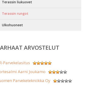
Terassin liukuovet
Terassin rungot
Ulkohuoneet
PARHAAT ARVOSTELUT
R-Parvekelasitus
ortesalmi Aarni Joukamo
uomen Parveketekniikka Oy