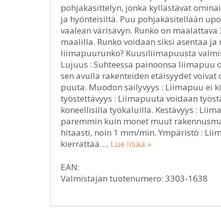
pohjakäsittelyn, jonka kyllästävät omina
ja hyönteisiltä. Puu pohjakäsitellään u
vaalean värisävyn. Runko on maalattava 
maalilla. Runko voidaan siksi asentaa ja 
liimapuurunko? Kuusiliimapuusta valmis
Lujuus : Suhteessa painoonsa liimapuu o
sen avulla rakenteiden etäisyydet voivat 
puuta. Muodon säilyvyys : Liimapuu ei ki
työstettävyys : Liimapuuta voidaan työstä
koneellisilla työkaluilla. Kestävyys : Li
paremmin kuin monet muut rakennusmater
hitaasti, noin 1 mm/min. Ympäristö : Li
kierrättää….
Lue lisää »
EAN:
Valmistajan tuotenumero: 3303-1638