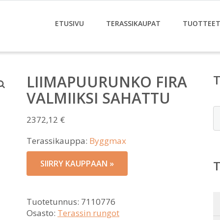
ETUSIVU
TERASSIKAUPAT
TUOTTEE
LIIMAPUURUNKO FIRA
VALMIIKSI SAHATTU
E
2372,12
€
Terassikauppa:
Byggmax
SIIRRY KAUPPAAN »
Tuotetunnus:
7110776
Osasto:
Terassin rungot