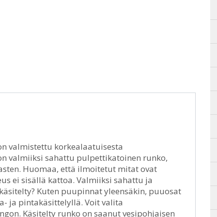
on valmistettu korkealaatuisesta
on valmiiksi sahattu pulpettikatoinen runko,
asten. Huomaa, että ilmoitetut mitat ovat
s ei sisällä kattoa. Valmiiksi sahattu ja
käsitelty? Kuten puupinnat yleensäkin, puuosat
ja pintakäsittelyllä. Voit valita
ngon. Käsitelty runko on saanut vesipohjaisen