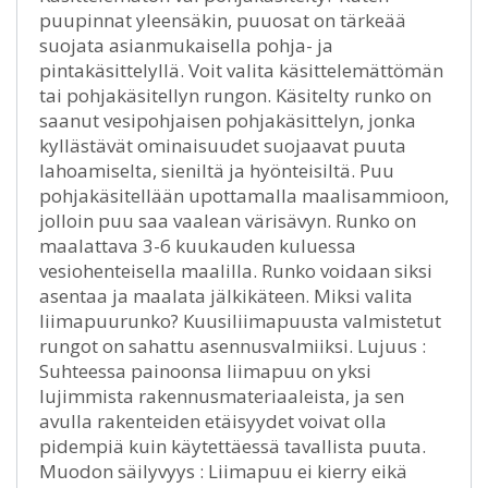
puupinnat yleensäkin, puuosat on tärkeää
suojata asianmukaisella pohja- ja
pintakäsittelyllä. Voit valita käsittelemättömän
tai pohjakäsitellyn rungon. Käsitelty runko on
saanut vesipohjaisen pohjakäsittelyn, jonka
kyllästävät ominaisuudet suojaavat puuta
lahoamiselta, sieniltä ja hyönteisiltä. Puu
pohjakäsitellään upottamalla maalisammioon,
jolloin puu saa vaalean värisävyn. Runko on
maalattava 3-6 kuukauden kuluessa
vesiohenteisella maalilla. Runko voidaan siksi
asentaa ja maalata jälkikäteen. Miksi valita
liimapuurunko? Kuusiliimapuusta valmistetut
rungot on sahattu asennusvalmiiksi. Lujuus :
Suhteessa painoonsa liimapuu on yksi
lujimmista rakennusmateriaaleista, ja sen
avulla rakenteiden etäisyydet voivat olla
pidempiä kuin käytettäessä tavallista puuta.
Muodon säilyvyys : Liimapuu ei kierry eikä