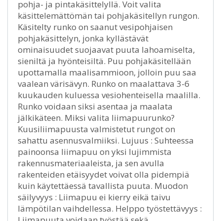
pohja- ja pintakäsittelyllä. Voit valita
käsittelemättömän tai pohjakäsitellyn rungon.
Käsitelty runko on saanut vesipohjaisen
pohjakäsittelyn, jonka kyllästävät
ominaisuudet suojaavat puuta lahoamiselta,
sieniltä ja hyönteisiltä. Puu pohjakäsitellään
upottamalla maalisammioon, jolloin puu saa
vaalean värisävyn. Runko on maalattava 3-6
kuukauden kuluessa vesiohenteisella maalilla.
Runko voidaan siksi asentaa ja maalata
jälkikäteen. Miksi valita liimapuurunko?
Kuusiliimapuusta valmistetut rungot on
sahattu asennusvalmiiksi. Lujuus : Suhteessa
painoonsa liimapuu on yksi lujimmista
rakennusmateriaaleista, ja sen avulla
rakenteiden etäisyydet voivat olla pidempiä
kuin käytettäessä tavallista puuta. Muodon
säilyvyys : Liimapuu ei kierry eikä taivu
lämpötilan vaihdellessa. Helppo työstettävyys :
Liimapuuta voidaan työstää sekä