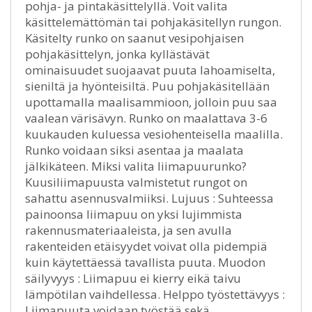
pohja- ja pintakäsittelyllä. Voit valita
käsittelemättömän tai pohjakäsitellyn rungon.
Käsitelty runko on saanut vesipohjaisen
pohjakäsittelyn, jonka kyllästävät
ominaisuudet suojaavat puuta lahoamiselta,
sieniltä ja hyönteisiltä. Puu pohjakäsitellään
upottamalla maalisammioon, jolloin puu saa
vaalean värisävyn. Runko on maalattava 3-6
kuukauden kuluessa vesiohenteisella maalilla.
Runko voidaan siksi asentaa ja maalata
jälkikäteen. Miksi valita liimapuurunko?
Kuusiliimapuusta valmistetut rungot on
sahattu asennusvalmiiksi. Lujuus : Suhteessa
painoonsa liimapuu on yksi lujimmista
rakennusmateriaaleista, ja sen avulla
rakenteiden etäisyydet voivat olla pidempiä
kuin käytettäessä tavallista puuta. Muodon
säilyvyys : Liimapuu ei kierry eikä taivu
lämpötilan vaihdellessa. Helppo työstettävyys :
Liimapuuta voidaan työstää sekä