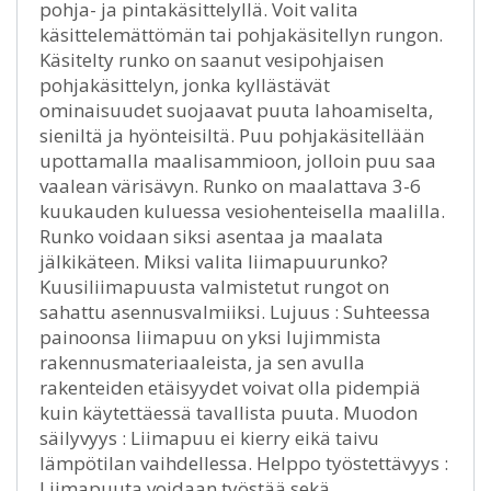
pohja- ja pintakäsittelyllä. Voit valita
käsittelemättömän tai pohjakäsitellyn rungon.
Käsitelty runko on saanut vesipohjaisen
pohjakäsittelyn, jonka kyllästävät
ominaisuudet suojaavat puuta lahoamiselta,
sieniltä ja hyönteisiltä. Puu pohjakäsitellään
upottamalla maalisammioon, jolloin puu saa
vaalean värisävyn. Runko on maalattava 3-6
kuukauden kuluessa vesiohenteisella maalilla.
Runko voidaan siksi asentaa ja maalata
jälkikäteen. Miksi valita liimapuurunko?
Kuusiliimapuusta valmistetut rungot on
sahattu asennusvalmiiksi. Lujuus : Suhteessa
painoonsa liimapuu on yksi lujimmista
rakennusmateriaaleista, ja sen avulla
rakenteiden etäisyydet voivat olla pidempiä
kuin käytettäessä tavallista puuta. Muodon
säilyvyys : Liimapuu ei kierry eikä taivu
lämpötilan vaihdellessa. Helppo työstettävyys :
Liimapuuta voidaan työstää sekä