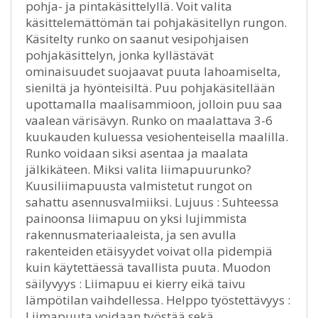
pohja- ja pintakäsittelyllä. Voit valita
käsittelemättömän tai pohjakäsitellyn rungon.
Käsitelty runko on saanut vesipohjaisen
pohjakäsittelyn, jonka kyllästävät
ominaisuudet suojaavat puuta lahoamiselta,
sieniltä ja hyönteisiltä. Puu pohjakäsitellään
upottamalla maalisammioon, jolloin puu saa
vaalean värisävyn. Runko on maalattava 3-6
kuukauden kuluessa vesiohenteisella maalilla.
Runko voidaan siksi asentaa ja maalata
jälkikäteen. Miksi valita liimapuurunko?
Kuusiliimapuusta valmistetut rungot on
sahattu asennusvalmiiksi. Lujuus : Suhteessa
painoonsa liimapuu on yksi lujimmista
rakennusmateriaaleista, ja sen avulla
rakenteiden etäisyydet voivat olla pidempiä
kuin käytettäessä tavallista puuta. Muodon
säilyvyys : Liimapuu ei kierry eikä taivu
lämpötilan vaihdellessa. Helppo työstettävyys :
Liimapuuta voidaan työstää sekä