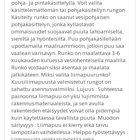
pohja- ja pintakäsittelyllä. Voit valita
käsittelemättömän tai pohjakäsitellyn rungon.
Käsitelty runko on saanut vesipohjaisen
pohjakäsittelyn, jonka kyllästävät
ominaisuudet suojaavat puuta lahoamiselta,
sieniltä ja hyönteisiltä. Puu pohjakäsitellään
upottamalla maalisammioon, jolloin puu saa
vaalean värisävyn. Runko on maalattava 3-6
kuukauden kuluessa vesiohenteisella maalilla.
Runko voidaan siksi asentaa ja maalata
jälkikäteen. Miksi valita liimapuurunko?
Kuusiliimapuusta valmistetut rungot on
sahattu asennusvalmiiksi. Lujuus : Suhteessa
painoonsa liimapuu on yksi lujimmista
rakennusmateriaaleista, ja sen avulla
rakenteiden etäisyydet voivat olla pidempiä
kuin käytettäessä tavallista puuta. Muodon
säilyvyys : Liimapuu ei kierry eikä taivu
lämpötilan vaihdellessa. Helppo työstettävyys :
Liimapuuta voidaan työstää sekä