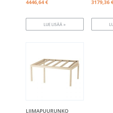
4446,64
€
3179,36
LUE LISÄÄ »
L
LIIMAPUURUNKO