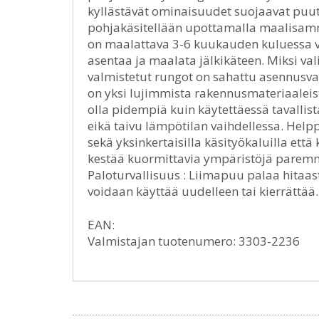
kyllästävät ominaisuudet suojaavat puuta
pohjakäsitellään upottamalla maalisamm
on maalattava 3-6 kuukauden kuluessa ve
asentaa ja maalata jälkikäteen. Miksi v
valmistetut rungot on sahattu asennusva
on yksi lujimmista rakennusmateriaaleist
olla pidempiä kuin käytettäessä tavallis
eikä taivu lämpötilan vaihdellessa. Help
sekä yksinkertaisilla käsityökaluilla että 
kestää kuormittavia ympäristöjä parem
Paloturvallisuus : Liimapuu palaa hitaa
voidaan käyttää uudelleen tai kierrättä
EAN:
Valmistajan tuotenumero: 3303-2236