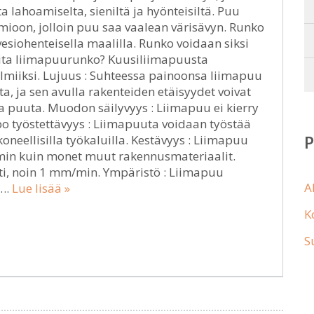
 lahoamiselta, sieniltä ja hyönteisiltä. Puu
ioon, jolloin puu saa vaalean värisävyn. Runko
siohenteisella maalilla. Runko voidaan siksi
alita liimapuurunko? Kuusiliimapuusta
lmiiksi. Lujuus : Suhteessa painoonsa liimapuu
a, ja sen avulla rakenteiden etäisyydet voivat
ta puuta. Muodon säilyvyys : Liimapuu ei kierry
po työstettävyys : Liimapuuta voidaan työstää
koneellisilla työkaluilla. Kestävyys : Liimapuu
min kuin monet muut rakennusmateriaalit.
sti, noin 1 mm/min. Ympäristö : Liimapuu
A
ä….
Lue lisää »
K
S