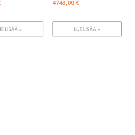
€
4743,00
€
UE LISÄÄ »
LUE LISÄÄ »