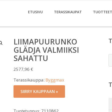
ETUSIVU
TERASSIKAUPAT
TUOTTEE
LIIMAPUURUNKO
GLÄDJA VALMIIKSI
SAHATTU
E
2577,96
€
Terassikauppa:
Byggmax
SIIRRY KAUPPAAN »
Tuotetunnus:
7110862