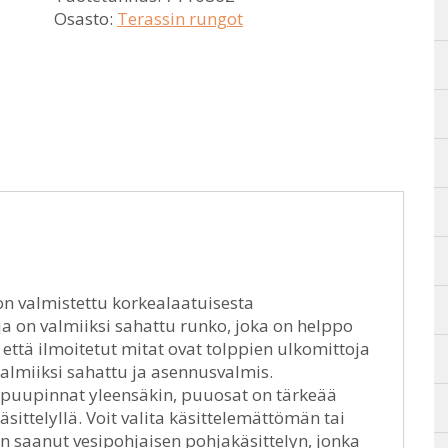
Osasto:
Terassin rungot
on valmistettu korkealaatuisesta
a on valmiiksi sahattu runko, joka on helppo
että ilmoitetut mitat ovat tolppien ulkomittoja
 Valmiiksi sahattu ja asennusvalmis.
n puupinnat yleensäkin, puuosat on tärkeää
sittelyllä. Voit valita käsittelemättömän tai
on saanut vesipohjaisen pohjakäsittelyn, jonka