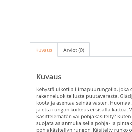
Kuvaus
Arviot (0)
Kuvaus
Kehystä ulkotila liimapuurungolla, joka 
rakenneluokitellusta puutavarasta. Glädj
koota ja asentaa seinää vasten. Huomaa, 
ja että rungon korkeus ei sisällä kattoa.
Käsittelemätön vai pohjakäsitelty? Kute
suojata asianmukaisella pohja- ja pintakä
pohjakäsitellyn rungon. Käsitelty runko 