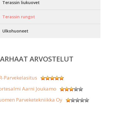
Terassin liukuovet
Terassin rungot
Ulkohuoneet
PARHAAT ARVOSTELUT
R-Parvekelasitus
ortesalmi Aarni Joukamo
uomen Parveketekniikka Oy