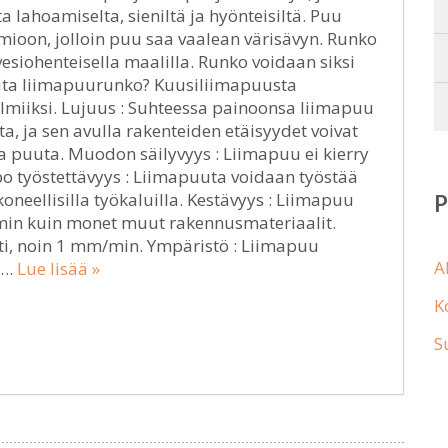
 lahoamiselta, sieniltä ja hyönteisiltä. Puu
ioon, jolloin puu saa vaalean värisävyn. Runko
siohenteisella maalilla. Runko voidaan siksi
alita liimapuurunko? Kuusiliimapuusta
lmiiksi. Lujuus : Suhteessa painoonsa liimapuu
a, ja sen avulla rakenteiden etäisyydet voivat
ta puuta. Muodon säilyvyys : Liimapuu ei kierry
po työstettävyys : Liimapuuta voidaan työstää
koneellisilla työkaluilla. Kestävyys : Liimapuu
min kuin monet muut rakennusmateriaalit.
sti, noin 1 mm/min. Ympäristö : Liimapuu
A
ä….
Lue lisää »
K
S