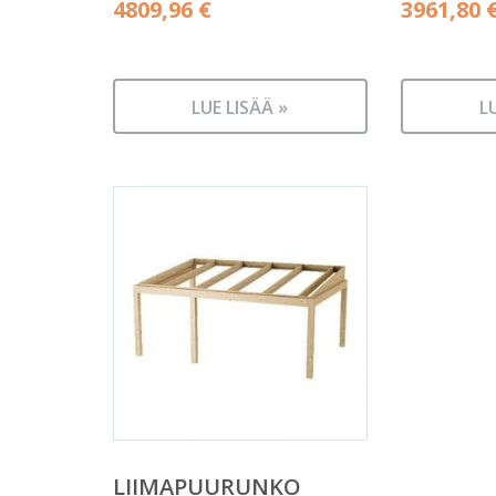
4809,96
€
3961,80
LUE LISÄÄ »
L
LIIMAPUURUNKO