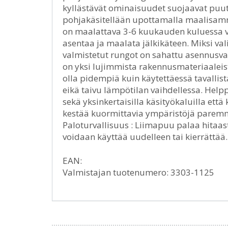
kyllästävät ominaisuudet suojaavat puuta
pohjakäsitellään upottamalla maalisamm
on maalattava 3-6 kuukauden kuluessa ve
asentaa ja maalata jälkikäteen. Miksi v
valmistetut rungot on sahattu asennusva
on yksi lujimmista rakennusmateriaaleist
olla pidempiä kuin käytettäessä tavallis
eikä taivu lämpötilan vaihdellessa. Help
sekä yksinkertaisilla käsityökaluilla että 
kestää kuormittavia ympäristöjä parem
Paloturvallisuus : Liimapuu palaa hitaa
voidaan käyttää uudelleen tai kierrättä
EAN:
Valmistajan tuotenumero: 3303-1125