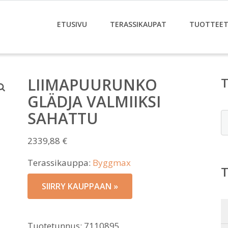
ETUSIVU
TERASSIKAUPAT
TUOTTEE
LIIMAPUURUNKO
GLÄDJA VALMIIKSI
SAHATTU
E
2339,88
€
Terassikauppa:
Byggmax
SIIRRY KAUPPAAN »
Tuotetunnus:
7110895