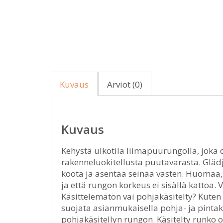
Kuvaus
Arviot (0)
Kuvaus
Kehystä ulkotila liimapuurungolla, joka 
rakenneluokitellusta puutavarasta. Glädj
koota ja asentaa seinää vasten. Huomaa, 
ja että rungon korkeus ei sisällä kattoa.
Käsittelemätön vai pohjakäsitelty? Kute
suojata asianmukaisella pohja- ja pintakä
pohjakäsitellyn rungon. Käsitelty runko 