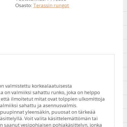
Osasto:
Terassin rungot
on valmistettu korkealaatuisesta
a on valmiiksi sahattu runko, joka on helppo
että ilmoitetut mitat ovat tolppien ulkomittoja
 Valmiiksi sahattu ja asennusvalmis.
n puupinnat yleensäkin, puuosat on tärkeää
sittelyllä. Voit valita käsittelemättömän tai
on saanut vesipohjaisen pohjakäsittelyn, jonka