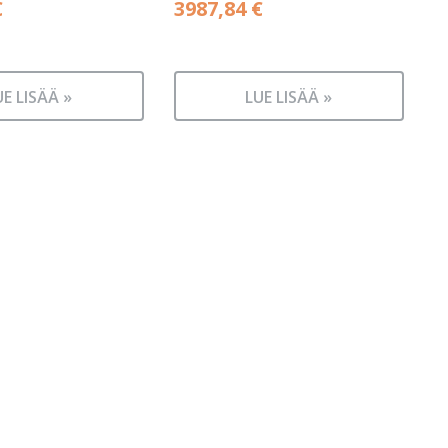
€
3987,84
€
UE LISÄÄ »
LUE LISÄÄ »