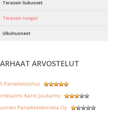
Terassin liukuovet
Terassin rungot
Ulkohuoneet
PARHAAT ARVOSTELUT
R-Parvekelasitus
ortesalmi Aarni Joukamo
uomen Parveketekniikka Oy