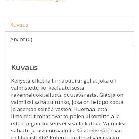
Kuvaus
Arviot (0)
Kuvaus
Kehystä ulkotila liimapuurungolla, joka on
valmistettu korkealaatuisesta
rakenneluokitellusta puutavarasta. Glädja on
valmiiksi sahattu runko, joka on helppo koota
ja asentaa seinää vasten. Huomaa, että
ilmoitetut mitat ovat tolppien ulkomittoja ja
että rungon korkeus ei sisällä kattoa. Valmiiksi
sahattu ja asennusvalmis. Käsittelemätön vai
pohjakäsitelty? Kuten puupinnat yleensäkin,