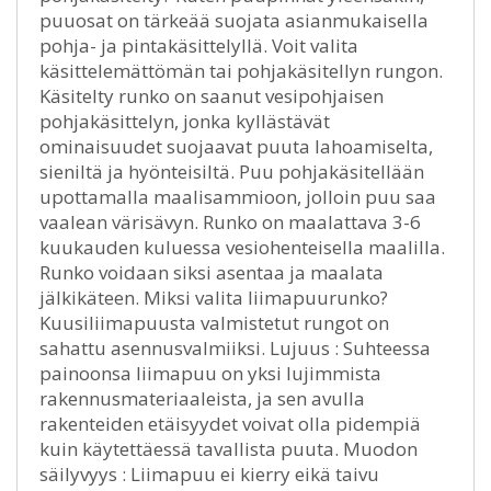
puuosat on tärkeää suojata asianmukaisella
pohja- ja pintakäsittelyllä. Voit valita
käsittelemättömän tai pohjakäsitellyn rungon.
Käsitelty runko on saanut vesipohjaisen
pohjakäsittelyn, jonka kyllästävät
ominaisuudet suojaavat puuta lahoamiselta,
sieniltä ja hyönteisiltä. Puu pohjakäsitellään
upottamalla maalisammioon, jolloin puu saa
vaalean värisävyn. Runko on maalattava 3-6
kuukauden kuluessa vesiohenteisella maalilla.
Runko voidaan siksi asentaa ja maalata
jälkikäteen. Miksi valita liimapuurunko?
Kuusiliimapuusta valmistetut rungot on
sahattu asennusvalmiiksi. Lujuus : Suhteessa
painoonsa liimapuu on yksi lujimmista
rakennusmateriaaleista, ja sen avulla
rakenteiden etäisyydet voivat olla pidempiä
kuin käytettäessä tavallista puuta. Muodon
säilyvyys : Liimapuu ei kierry eikä taivu