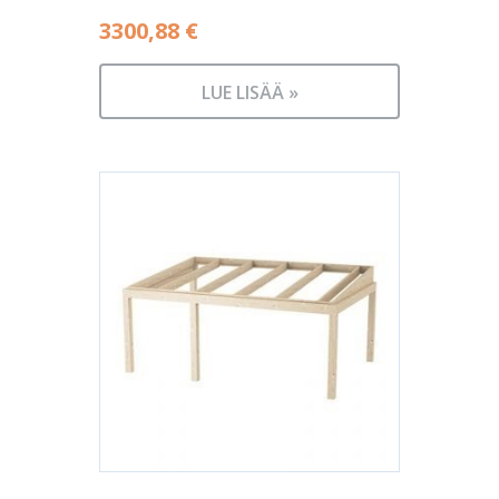
3300,88
€
LUE LISÄÄ »