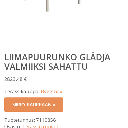
LIIMAPUURUNKO GLÄDJA
VALMIIKSI SAHATTU
2823,48
€
Terassikauppa:
Byggmax
SIIRRY KAUPPAAN »
Tuotetunnus:
7110858
Osasto:
Terassin rungot