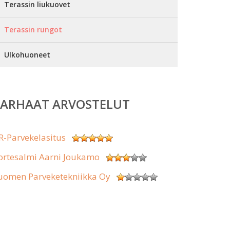
Terassin liukuovet
Terassin rungot
Ulkohuoneet
PARHAAT ARVOSTELUT
R-Parvekelasitus
ortesalmi Aarni Joukamo
uomen Parveketekniikka Oy