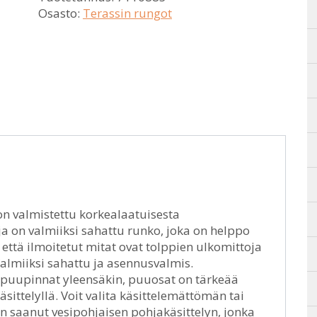
Osasto:
Terassin rungot
on valmistettu korkealaatuisesta
a on valmiiksi sahattu runko, joka on helppo
että ilmoitetut mitat ovat tolppien ulkomittoja
 Valmiiksi sahattu ja asennusvalmis.
n puupinnat yleensäkin, puuosat on tärkeää
sittelyllä. Voit valita käsittelemättömän tai
on saanut vesipohjaisen pohjakäsittelyn, jonka