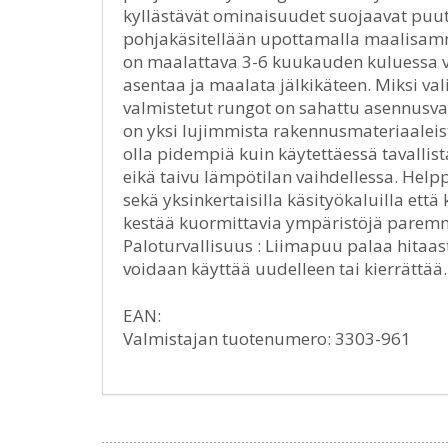
kyllästävät ominaisuudet suojaavat puuta
pohjakäsitellään upottamalla maalisamm
on maalattava 3-6 kuukauden kuluessa ve
asentaa ja maalata jälkikäteen. Miksi v
valmistetut rungot on sahattu asennusva
on yksi lujimmista rakennusmateriaaleist
olla pidempiä kuin käytettäessä tavallis
eikä taivu lämpötilan vaihdellessa. Help
sekä yksinkertaisilla käsityökaluilla että 
kestää kuormittavia ympäristöjä parem
Paloturvallisuus : Liimapuu palaa hitaa
voidaan käyttää uudelleen tai kierrättä
EAN:
Valmistajan tuotenumero: 3303-961