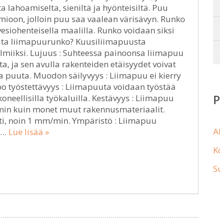
 lahoamiselta, sieniltä ja hyönteisiltä. Puu
ioon, jolloin puu saa vaalean värisävyn. Runko
siohenteisella maalilla. Runko voidaan siksi
alita liimapuurunko? Kuusiliimapuusta
lmiiksi. Lujuus : Suhteessa painoonsa liimapuu
a, ja sen avulla rakenteiden etäisyydet voivat
ta puuta. Muodon säilyvyys : Liimapuu ei kierry
po työstettävyys : Liimapuuta voidaan työstää
koneellisilla työkaluilla. Kestävyys : Liimapuu
min kuin monet muut rakennusmateriaalit.
sti, noin 1 mm/min. Ympäristö : Liimapuu
A
ä….
Lue lisää »
K
S