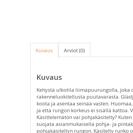
Kuvaus
Arviot (0)
Kuvaus
Kehystä ulkotila liimapuurungolla, joka 
rakenneluokitellusta puutavarasta. Glädj
koota ja asentaa seinää vasten. Huomaa, 
ja että rungon korkeus ei sisällä kattoa.
Käsittelemätön vai pohjakäsitelty? Kute
suojata asianmukaisella pohja- ja pintakä
pohjakäsitellyn rungon. Käsitelty runko 