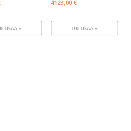
€
4123,00
€
UE LISÄÄ »
LUE LISÄÄ »