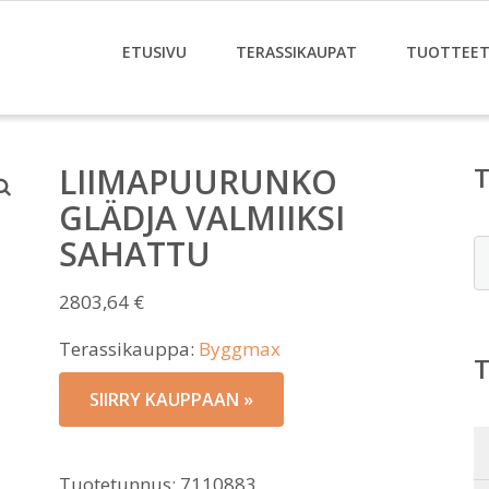
ETUSIVU
TERASSIKAUPAT
TUOTTEE
LIIMAPUURUNKO
GLÄDJA VALMIIKSI
SAHATTU
E
2803,64
€
Terassikauppa:
Byggmax
SIIRRY KAUPPAAN »
Tuotetunnus:
7110883