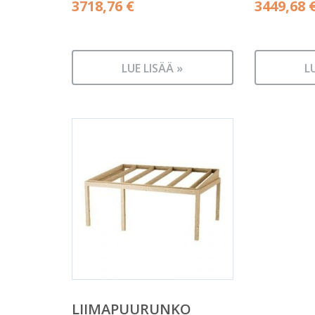
3718,76
€
3449,68
LUE LISÄÄ »
L
LIIMAPUURUNKO