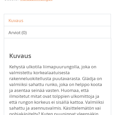
Kuvaus
Arviot (0)
Kuvaus
Kehystä ulkotila liimapuurungolla, joka on
valmistettu korkealaatuisesta
rakenneluokitellusta puutavarasta. Glädja on
valmiiksi sahattu runko, joka on helppo koota
ja asentaa seinää vasten. Huomaa, että
ilmoitetut mitat ovat tolppien ulkomittoja ja
että rungon korkeus ei sisällä kattoa. Valmiiksi
sahattu ja asennusvalmis. Käsittelemätön vai
pohjakäsitelty? Kuten puupinnat yleensäkin,