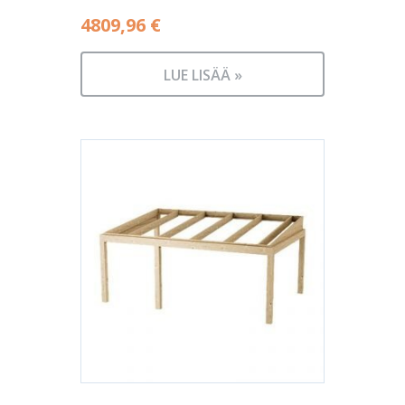
4809,96
€
LUE LISÄÄ »