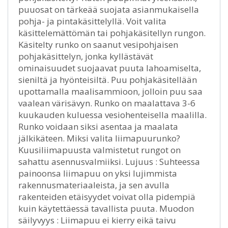
puuosat on tärkeää suojata asianmukaisella
pohja- ja pintakäsittelyllä. Voit valita
käsittelemättömän tai pohjakäsitellyn rungon.
Käsitelty runko on saanut vesipohjaisen
pohjakäsittelyn, jonka kyllästävät
ominaisuudet suojaavat puuta lahoamiselta,
sieniltä ja hyönteisiltä. Puu pohjakäsitellään
upottamalla maalisammioon, jolloin puu saa
vaalean värisävyn. Runko on maalattava 3-6
kuukauden kuluessa vesiohenteisella maalilla.
Runko voidaan siksi asentaa ja maalata
jälkikäteen. Miksi valita liimapuurunko?
Kuusiliimapuusta valmistetut rungot on
sahattu asennusvalmiiksi. Lujuus : Suhteessa
painoonsa liimapuu on yksi lujimmista
rakennusmateriaaleista, ja sen avulla
rakenteiden etäisyydet voivat olla pidempiä
kuin käytettäessä tavallista puuta. Muodon
säilyvyys : Liimapuu ei kierry eikä taivu