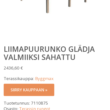
LIIMAPUURUNKO GLÄDJA
VALMIIKSI SAHATTU
2436,60
€
Terassikauppa:
Byggmax
SIIRRY KAUPPAAN »
Tuotetunnus:
7110875
Osasto:
Terassin rungot