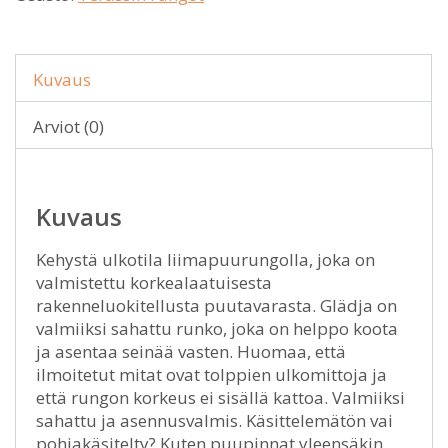
Kuvaus
Arviot (0)
Kuvaus
Kehystä ulkotila liimapuurungolla, joka on
valmistettu korkealaatuisesta
rakenneluokitellusta puutavarasta. Glädja on
valmiiksi sahattu runko, joka on helppo koota
ja asentaa seinää vasten. Huomaa, että
ilmoitetut mitat ovat tolppien ulkomittoja ja
että rungon korkeus ei sisällä kattoa. Valmiiksi
sahattu ja asennusvalmis. Käsittelemätön vai
pohjakäsitelty? Kuten puupinnat yleensäkin,