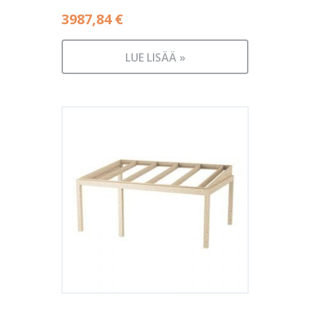
3987,84
€
LUE LISÄÄ »