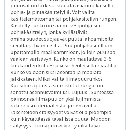
puuosat on tärkeää suojata asianmukaisella
pohja- ja pintakäsittelyllä. Voit valita
käsittelemättömän tai pohjakäsitellyn rungon.
Käsitelty runko on saanut vesipohjaisen
pohjakäsittelyn, jonka kyllästävät
ominaisuudet suojaavat puuta lahoamiselta,
sieniltä ja hyönteisiltä. Puu pohjakäsitellään
upottamalla maalisammioon, jolloin puu saa
vaalean värisävyn. Runko on maalattava 3-6
kuukauden kuluessa vesiohenteisella maalilla.
Runko voidaan siksi asentaa ja maalata
jälkikäteen. Miksi valita liimapuurunko?
Kuusiliimapuusta valmistetut rungot on
sahattu asennusvalmiiksi. Lujuus : Suhteessa
painoonsa liimapuu on yksi lujimmista
rakennusmateriaaleista, ja sen avulla
rakenteiden etäisyydet voivat olla pidempiä
kuin käytettäessä tavallista puuta. Muodon
säilyvyys : Liimapuu ei kierry eikä taivu