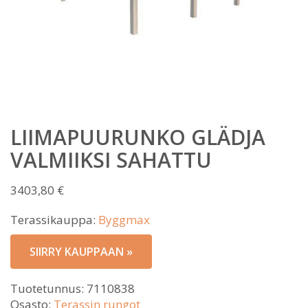
LIIMAPUURUNKO GLÄDJA
VALMIIKSI SAHATTU
3403,80
€
Terassikauppa:
Byggmax
SIIRRY KAUPPAAN »
Tuotetunnus:
7110838
Osasto:
Terassin rungot