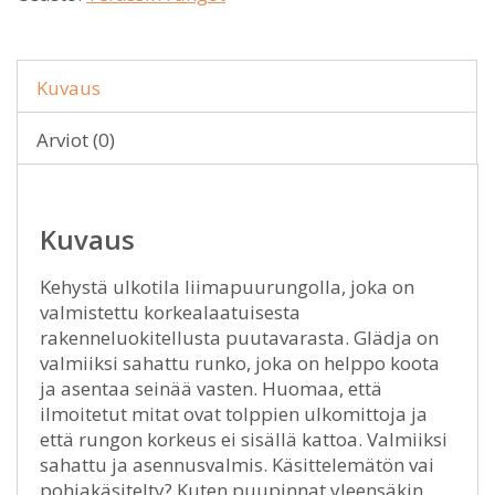
Kuvaus
Arviot (0)
Kuvaus
Kehystä ulkotila liimapuurungolla, joka on
valmistettu korkealaatuisesta
rakenneluokitellusta puutavarasta. Glädja on
valmiiksi sahattu runko, joka on helppo koota
ja asentaa seinää vasten. Huomaa, että
ilmoitetut mitat ovat tolppien ulkomittoja ja
että rungon korkeus ei sisällä kattoa. Valmiiksi
sahattu ja asennusvalmis. Käsittelemätön vai
pohjakäsitelty? Kuten puupinnat yleensäkin,