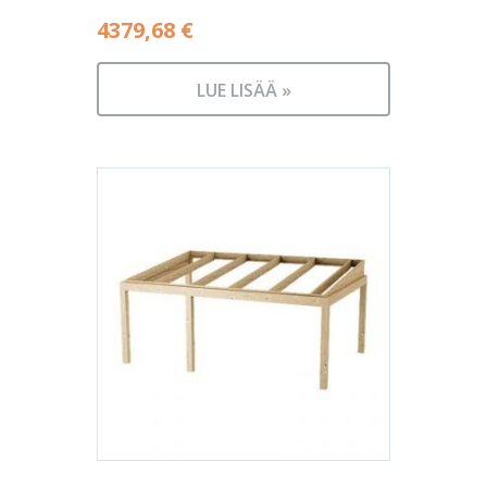
4379,68
€
LUE LISÄÄ »