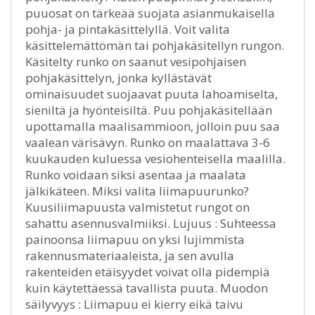
puuosat on tärkeää suojata asianmukaisella
pohja- ja pintakäsittelyllä. Voit valita
käsittelemättömän tai pohjakäsitellyn rungon.
Käsitelty runko on saanut vesipohjaisen
pohjakäsittelyn, jonka kyllästävät
ominaisuudet suojaavat puuta lahoamiselta,
sieniltä ja hyönteisiltä. Puu pohjakäsitellään
upottamalla maalisammioon, jolloin puu saa
vaalean värisävyn. Runko on maalattava 3-6
kuukauden kuluessa vesiohenteisella maalilla.
Runko voidaan siksi asentaa ja maalata
jälkikäteen. Miksi valita liimapuurunko?
Kuusiliimapuusta valmistetut rungot on
sahattu asennusvalmiiksi. Lujuus : Suhteessa
painoonsa liimapuu on yksi lujimmista
rakennusmateriaaleista, ja sen avulla
rakenteiden etäisyydet voivat olla pidempiä
kuin käytettäessä tavallista puuta. Muodon
säilyvyys : Liimapuu ei kierry eikä taivu