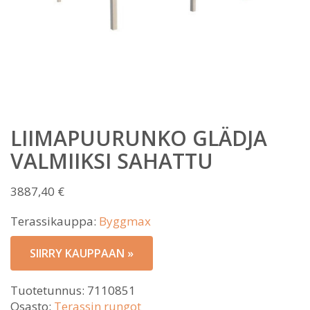
LIIMAPUURUNKO GLÄDJA
VALMIIKSI SAHATTU
3887,40
€
Terassikauppa:
Byggmax
SIIRRY KAUPPAAN »
Tuotetunnus:
7110851
Osasto:
Terassin rungot