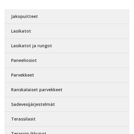
Jakopuitteet
Lasikatot
Lasikatot ja rungot
Paneeliosiot
Parvekkeet
Ranskalaiset parvekkeet
Sadevesijärjestelmät
Terassilasit
Terassin ikkunat