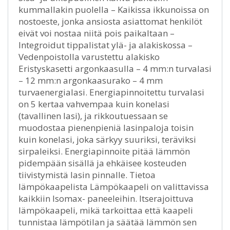
kummallakin puolella – Kaikissa ikkunoissa on
nostoeste, jonka ansiosta asiattomat henkilöt
eivät voi nostaa niitä pois paikaltaan –
Integroidut tippalistat ylä- ja alakiskossa –
Vedenpoistolla varustettu alakisko
Eristyskasetti argonkaasulla – 4 mm:n turvalasi
– 12 mm:n argonkaasurako – 4 mm
turvaenergialasi. Energiapinnoitettu turvalasi
on 5 kertaa vahvempaa kuin konelasi
(tavallinen lasi), ja rikkoutuessaan se
muodostaa pienenpieniä lasinpaloja toisin
kuin konelasi, joka särkyy suuriksi, teräviksi
sirpaleiksi. Energiapinnoite pitää lämmön
pidempään sisällä ja ehkäisee kosteuden
tiivistymistä lasin pinnalle. Tietoa
lämpökaapelista Lämpökaapeli on valittavissa
kaikkiin Isomax- paneeleihin. Itserajoittuva
lämpökaapeli, mikä tarkoittaa että kaapeli
tunnistaa lämpötilan ja säätää lämmön sen