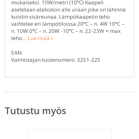
mukaiseksi. 10W/metri (10°C) Kaapeli
asetetaan alakiskon alle uraan joka on lähinnä
kuistin sisäreunaa. Lämpökaapelin teho
vaihtelee eri lämpötiloissa 20°C – n. 4W 10°C –
n. 10W 0°C – n. 20W -10°C – n. 22-23W = max
teho…
Lue lisää »
EAN:
Valmistajan tuotenumero: 3251-225
Tutustu myös