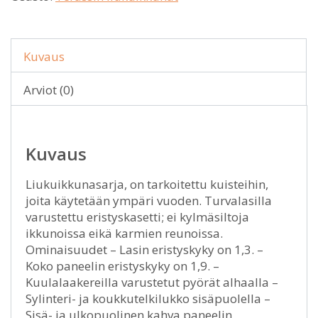
Kuvaus
Arviot (0)
Kuvaus
Liukuikkunasarja, on tarkoitettu kuisteihin,
joita käytetään ympäri vuoden. Turvalasilla
varustettu eristyskasetti; ei kylmäsiltoja
ikkunoissa eikä karmien reunoissa.
Ominaisuudet – Lasin eristyskyky on 1,3. –
Koko paneelin eristyskyky on 1,9. –
Kuulalaakereilla varustetut pyörät alhaalla –
Sylinteri- ja koukkutelkilukko sisäpuolella –
Sisä- ja ulkopuolinen kahva paneelin