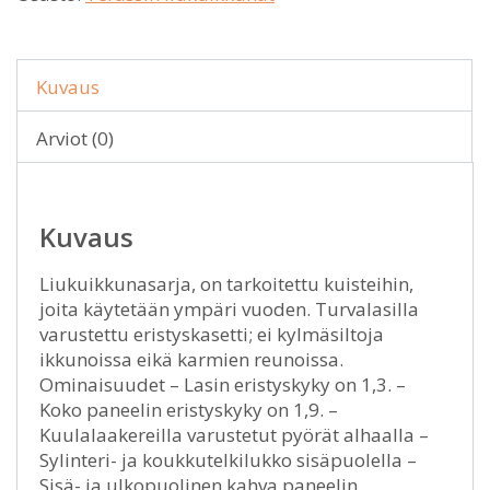
Kuvaus
Arviot (0)
Kuvaus
Liukuikkunasarja, on tarkoitettu kuisteihin,
joita käytetään ympäri vuoden. Turvalasilla
varustettu eristyskasetti; ei kylmäsiltoja
ikkunoissa eikä karmien reunoissa.
Ominaisuudet – Lasin eristyskyky on 1,3. –
Koko paneelin eristyskyky on 1,9. –
Kuulalaakereilla varustetut pyörät alhaalla –
Sylinteri- ja koukkutelkilukko sisäpuolella –
Sisä- ja ulkopuolinen kahva paneelin