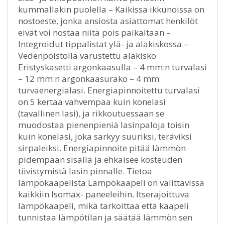
kummallakin puolella – Kaikissa ikkunoissa on
nostoeste, jonka ansiosta asiattomat henkilöt
eivät voi nostaa niitä pois paikaltaan –
Integroidut tippalistat ylä- ja alakiskossa –
Vedenpoistolla varustettu alakisko
Eristyskasetti argonkaasulla – 4 mm:n turvalasi
– 12 mm:n argonkaasurako – 4 mm
turvaenergialasi. Energiapinnoitettu turvalasi
on 5 kertaa vahvempaa kuin konelasi
(tavallinen lasi), ja rikkoutuessaan se
muodostaa pienenpieniä lasinpaloja toisin
kuin konelasi, joka särkyy suuriksi, teräviksi
sirpaleiksi. Energiapinnoite pitää lämmön
pidempään sisällä ja ehkäisee kosteuden
tiivistymistä lasin pinnalle. Tietoa
lämpökaapelista Lämpökaapeli on valittavissa
kaikkiin Isomax- paneeleihin. Itserajoittuva
lämpökaapeli, mikä tarkoittaa että kaapeli
tunnistaa lämpötilan ja säätää lämmön sen