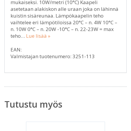
mukaiseksi. 10W/metri (10°C) Kaapeli
asetetaan alakiskon alle uraan joka on lähinnä
kuistin sisäreunaa. Lämpökaapelin teho
vaihtelee eri lämpötiloissa 20°C – n. 4W 10°C –
n. 10W 0°C – n. 20W -10°C – n. 22-23W = max
teho…
Lue lisää »
EAN:
Valmistajan tuotenumero: 3251-113
Tutustu myös