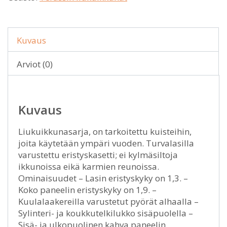
Kuvaus
Arviot (0)
Kuvaus
Liukuikkunasarja, on tarkoitettu kuisteihin,
joita käytetään ympäri vuoden. Turvalasilla
varustettu eristyskasetti; ei kylmäsiltoja
ikkunoissa eikä karmien reunoissa.
Ominaisuudet – Lasin eristyskyky on 1,3. –
Koko paneelin eristyskyky on 1,9. –
Kuulalaakereilla varustetut pyörät alhaalla –
Sylinteri- ja koukkutelkilukko sisäpuolella –
Sisä- ja ulkopuolinen kahva paneelin