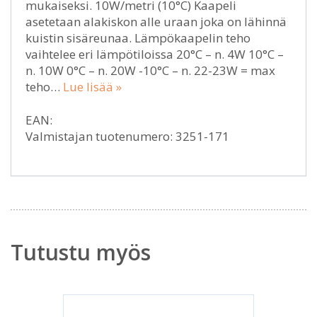
mukaiseksi. 10W/metri (10°C) Kaapeli
asetetaan alakiskon alle uraan joka on lähinnä
kuistin sisäreunaa. Lämpökaapelin teho
vaihtelee eri lämpötiloissa 20°C – n. 4W 10°C –
n. 10W 0°C – n. 20W -10°C – n. 22-23W = max
teho…
Lue lisää »
EAN:
Valmistajan tuotenumero: 3251-171
Tutustu myös