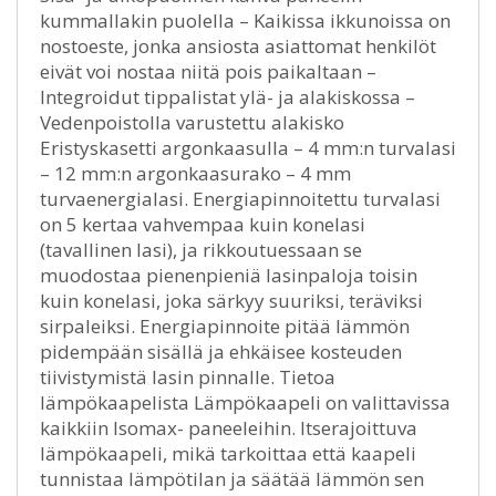
kummallakin puolella – Kaikissa ikkunoissa on
nostoeste, jonka ansiosta asiattomat henkilöt
eivät voi nostaa niitä pois paikaltaan –
Integroidut tippalistat ylä- ja alakiskossa –
Vedenpoistolla varustettu alakisko
Eristyskasetti argonkaasulla – 4 mm:n turvalasi
– 12 mm:n argonkaasurako – 4 mm
turvaenergialasi. Energiapinnoitettu turvalasi
on 5 kertaa vahvempaa kuin konelasi
(tavallinen lasi), ja rikkoutuessaan se
muodostaa pienenpieniä lasinpaloja toisin
kuin konelasi, joka särkyy suuriksi, teräviksi
sirpaleiksi. Energiapinnoite pitää lämmön
pidempään sisällä ja ehkäisee kosteuden
tiivistymistä lasin pinnalle. Tietoa
lämpökaapelista Lämpökaapeli on valittavissa
kaikkiin Isomax- paneeleihin. Itserajoittuva
lämpökaapeli, mikä tarkoittaa että kaapeli
tunnistaa lämpötilan ja säätää lämmön sen