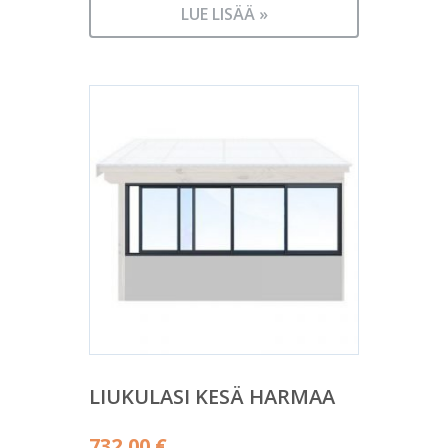
LUE LISÄÄ »
LIUKULASI KESÄ HARMAA
732,00
€