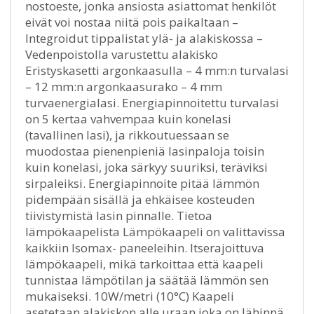
nostoeste, jonka ansiosta asiattomat henkilöt
eivät voi nostaa niitä pois paikaltaan –
Integroidut tippalistat ylä- ja alakiskossa –
Vedenpoistolla varustettu alakisko
Eristyskasetti argonkaasulla – 4 mm:n turvalasi
– 12 mm:n argonkaasurako – 4 mm
turvaenergialasi. Energiapinnoitettu turvalasi
on 5 kertaa vahvempaa kuin konelasi
(tavallinen lasi), ja rikkoutuessaan se
muodostaa pienenpieniä lasinpaloja toisin
kuin konelasi, joka särkyy suuriksi, teräviksi
sirpaleiksi. Energiapinnoite pitää lämmön
pidempään sisällä ja ehkäisee kosteuden
tiivistymistä lasin pinnalle. Tietoa
lämpökaapelista Lämpökaapeli on valittavissa
kaikkiin Isomax- paneeleihin. Itserajoittuva
lämpökaapeli, mikä tarkoittaa että kaapeli
tunnistaa lämpötilan ja säätää lämmön sen
mukaiseksi. 10W/metri (10°C) Kaapeli
asetetaan alakiskon alle uraan joka on lähinnä