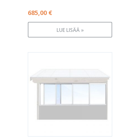
685,00
€
LUE LISÄÄ »