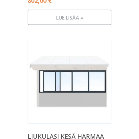
802,00
€
LUE LISÄÄ »
LIUKULASI KESÄ HARMAA