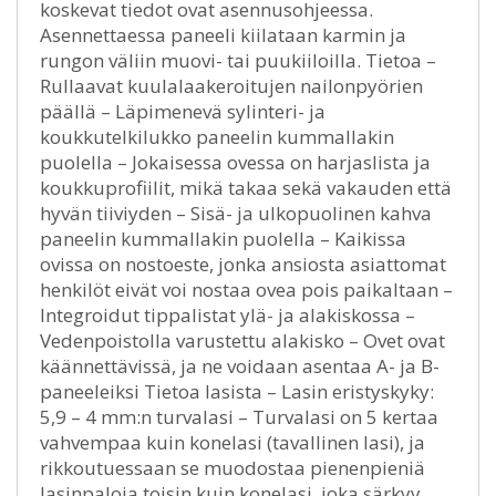
koskevat tiedot ovat asennusohjeessa.
Asennettaessa paneeli kiilataan karmin ja
rungon väliin muovi- tai puukiiloilla. Tietoa –
Rullaavat kuulalaakeroitujen nailonpyörien
päällä – Läpimenevä sylinteri- ja
koukkutelkilukko paneelin kummallakin
puolella – Jokaisessa ovessa on harjaslista ja
koukkuprofiilit, mikä takaa sekä vakauden että
hyvän tiiviyden – Sisä- ja ulkopuolinen kahva
paneelin kummallakin puolella – Kaikissa
ovissa on nostoeste, jonka ansiosta asiattomat
henkilöt eivät voi nostaa ovea pois paikaltaan –
Integroidut tippalistat ylä- ja alakiskossa –
Vedenpoistolla varustettu alakisko – Ovet ovat
käännettävissä, ja ne voidaan asentaa A- ja B-
paneeleiksi Tietoa lasista – Lasin eristyskyky:
5,9 – 4 mm:n turvalasi – Turvalasi on 5 kertaa
vahvempaa kuin konelasi (tavallinen lasi), ja
rikkoutuessaan se muodostaa pienenpieniä
lasinpaloja toisin kuin konelasi, joka särkyy