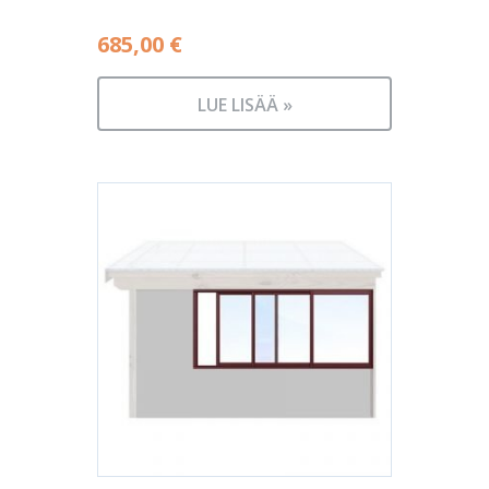
685,00
€
LUE LISÄÄ »