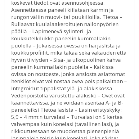
koskevat tiedot ovat asennusohjeessa.
Asennettaessa paneeli kiilataan karmin ja
rungon väliin muovi- tai puukiiloilla. Tietoa –
Rullaavat kuulalaakeroitujen nailonpyörien
päällä – Läpimenevä sylinteri- ja
koukkutelkilukko paneelin kummallakin
puolella – Jokaisessa ovessa on harjaslista ja
koukkuprofiilit, mikä takaa sekä vakauden että
hyvän tiiviyden – Sisä- ja ulkopuolinen kahva
paneelin kummallakin puolella – Kaikissa
ovissa on nostoeste, jonka ansiosta asiattomat
henkilöt eivät voi nostaa ovea pois paikaltaan –
Integroidut tippalistat ylä- ja alakiskossa –
Vedenpoistolla varustettu alakisko – Ovet ovat
käännettävissä, ja ne voidaan asentaa A- ja B-
paneeleiksi Tietoa lasista – Lasin eristyskyky:
5,9 – 4 mm:n turvalasi – Turvalasi on 5 kertaa
vahvempaa kuin konelasi (tavallinen lasi), ja
rikkoutuessaan se muodostaa pienenpieniä
lasinpaloja toisin kuin konelasi, joka särkyy