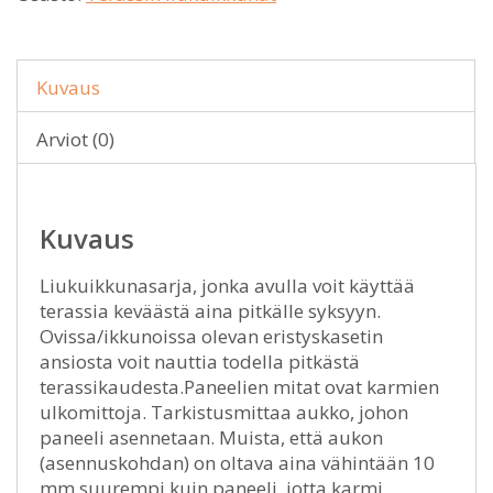
Kuvaus
Arviot (0)
Kuvaus
Liukuikkunasarja, jonka avulla voit käyttää
terassia keväästä aina pitkälle syksyyn.
Ovissa/ikkunoissa olevan eristyskasetin
ansiosta voit nauttia todella pitkästä
terassikaudesta.Paneelien mitat ovat karmien
ulkomittoja. Tarkistusmittaa aukko, johon
paneeli asennetaan. Muista, että aukon
(asennuskohdan) on oltava aina vähintään 10
mm suurempi kuin paneeli, jotta karmi