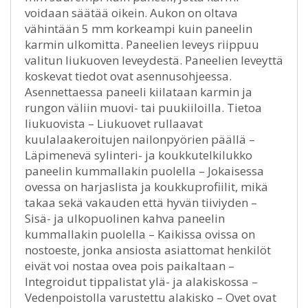
voidaan säätää oikein. Aukon on oltava
vähintään 5 mm korkeampi kuin paneelin
karmin ulkomitta. Paneelien leveys riippuu
valitun liukuoven leveydestä. Paneelien leveyttä
koskevat tiedot ovat asennusohjeessa.
Asennettaessa paneeli kiilataan karmin ja
rungon väliin muovi- tai puukiiloilla. Tietoa
liukuovista – Liukuovet rullaavat
kuulalaakeroitujen nailonpyörien päällä –
Läpimenevä sylinteri- ja koukkutelkilukko
paneelin kummallakin puolella – Jokaisessa
ovessa on harjaslista ja koukkuprofiilit, mikä
takaa sekä vakauden että hyvän tiiviyden –
Sisä- ja ulkopuolinen kahva paneelin
kummallakin puolella – Kaikissa ovissa on
nostoeste, jonka ansiosta asiattomat henkilöt
eivät voi nostaa ovea pois paikaltaan –
Integroidut tippalistat ylä- ja alakiskossa –
Vedenpoistolla varustettu alakisko – Ovet ovat