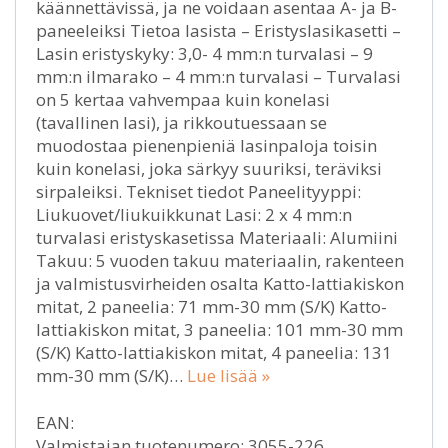
käännettävissä, ja ne voidaan asentaa A- ja B-
paneeleiksi Tietoa lasista – Eristyslasikasetti –
Lasin eristyskyky: 3,0- 4 mm:n turvalasi – 9
mm:n ilmarako – 4 mm:n turvalasi – Turvalasi
on 5 kertaa vahvempaa kuin konelasi
(tavallinen lasi), ja rikkoutuessaan se
muodostaa pienenpieniä lasinpaloja toisin
kuin konelasi, joka särkyy suuriksi, teräviksi
sirpaleiksi. Tekniset tiedot Paneelityyppi:
Liukuovet/liukuikkunat Lasi: 2 x 4 mm:n
turvalasi eristyskasetissa Materiaali: Alumiini
Takuu: 5 vuoden takuu materiaalin, rakenteen
ja valmistusvirheiden osalta Katto-lattiakiskon
mitat, 2 paneelia: 71 mm-30 mm (S/K) Katto-
lattiakiskon mitat, 3 paneelia: 101 mm-30 mm
(S/K) Katto-lattiakiskon mitat, 4 paneelia: 131
mm-30 mm (S/K)…
Lue lisää »
EAN:
Valmistajan tuotenumero: 3055-226