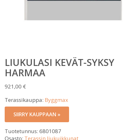
LIUKULASI KEVÄT-SYKSY
HARMAA
921,00
€
Terassikauppa:
Byggmax
SIIRRY KAUPPAAN »
Tuotetunnus:
6801087
Osasto:
Terassin liukuikkunat