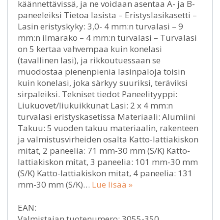
käännettävissä, ja ne voidaan asentaa A- ja B-
paneeleiksi Tietoa lasista – Eristyslasikasetti –
Lasin eristyskyky: 3,0- 4 mm:n turvalasi – 9
mm:n ilmarako – 4 mm:n turvalasi – Turvalasi
on 5 kertaa vahvempaa kuin konelasi
(tavallinen lasi), ja rikkoutuessaan se
muodostaa pienenpieniä lasinpaloja toisin
kuin konelasi, joka särkyy suuriksi, teräviksi
sirpaleiksi. Tekniset tiedot Paneelityyppi:
Liukuovet/liukuikkunat Lasi: 2 x 4 mm:n
turvalasi eristyskasetissa Materiaali: Alumiini
Takuu: 5 vuoden takuu materiaalin, rakenteen
ja valmistusvirheiden osalta Katto-lattiakiskon
mitat, 2 paneelia: 71 mm-30 mm (S/K) Katto-
lattiakiskon mitat, 3 paneelia: 101 mm-30 mm
(S/K) Katto-lattiakiskon mitat, 4 paneelia: 131
mm-30 mm (S/K)…
Lue lisää »
EAN:
Valmistajan tuotenumero: 3055-350