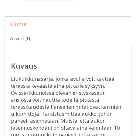
Kuvaus
Arviot (0)
Kuvaus
Liukuikkunasarja, jonka avulla voit käyttää
terassia keväästä aina pitkälle syksyyn.
Ovissa/ikkunoissa olevan eristyskasetin
ansiosta voit nauttia todella pitkästä
terassikaudesta.Paneelien mitat ovat karmien
ulkomittoja. Tarkistusmittaa aukko, johon
paneeli asennetaan. Muista, että aukon
(asennuskohdan) on oltava aina vähintään 10
mm suurempi kuin paneeli, jotta karmi