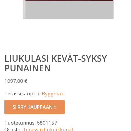
LIUKULASI KEVÄT-SYKSY
PUNAINEN
1097,00
€
Terassikauppa:
Byggmax
SIIRRY KAUPPAAN »
Tuotetunnus:
6801157
Osasto:
Terassin liukuikkunat