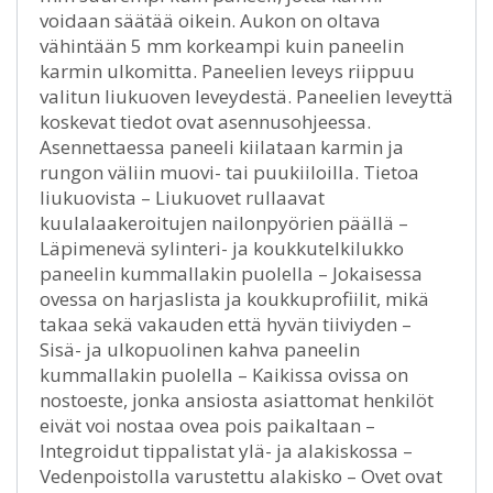
voidaan säätää oikein. Aukon on oltava
vähintään 5 mm korkeampi kuin paneelin
karmin ulkomitta. Paneelien leveys riippuu
valitun liukuoven leveydestä. Paneelien leveyttä
koskevat tiedot ovat asennusohjeessa.
Asennettaessa paneeli kiilataan karmin ja
rungon väliin muovi- tai puukiiloilla. Tietoa
liukuovista – Liukuovet rullaavat
kuulalaakeroitujen nailonpyörien päällä –
Läpimenevä sylinteri- ja koukkutelkilukko
paneelin kummallakin puolella – Jokaisessa
ovessa on harjaslista ja koukkuprofiilit, mikä
takaa sekä vakauden että hyvän tiiviyden –
Sisä- ja ulkopuolinen kahva paneelin
kummallakin puolella – Kaikissa ovissa on
nostoeste, jonka ansiosta asiattomat henkilöt
eivät voi nostaa ovea pois paikaltaan –
Integroidut tippalistat ylä- ja alakiskossa –
Vedenpoistolla varustettu alakisko – Ovet ovat