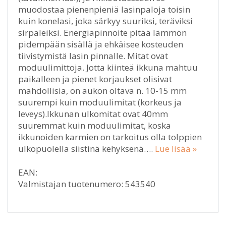
muodostaa pienenpieniä lasinpaloja toisin
kuin konelasi, joka särkyy suuriksi, teräviksi
sirpaleiksi. Energiapinnoite pitää lämmön
pidempään sisällä ja ehkäisee kosteuden
tiivistymistä lasin pinnalle. Mitat ovat
moduulimittoja. Jotta kiinteä ikkuna mahtuu
paikalleen ja pienet korjaukset olisivat
mahdollisia, on aukon oltava n. 10-15 mm
suurempi kuin moduulimitat (korkeus ja
leveys).Ikkunan ulkomitat ovat 40mm
suuremmat kuin moduulimitat, koska
ikkunoiden karmien on tarkoitus olla tolppien
ulkopuolella siistinä kehyksenä….
Lue lisää »
EAN:
Valmistajan tuotenumero: 543540