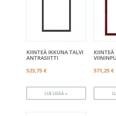
KIINTEÄ IKKUNA TALVI
KIINTEÄ
ANTRASIITTI
VIININP
523,75
€
571,25
€
LUE LISÄÄ »
L