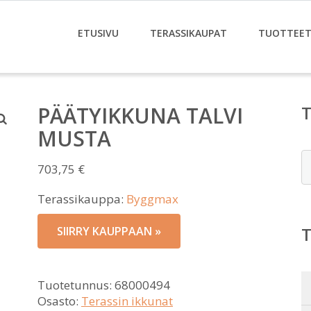
ETUSIVU
TERASSIKAUPAT
TUOTTEE
PÄÄTYIKKUNA TALVI
MUSTA
E
703,75
€
Terassikauppa:
Byggmax
SIIRRY KAUPPAAN »
Tuotetunnus:
68000494
Osasto:
Terassin ikkunat