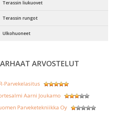
Terassin liukuovet
Terassin rungot
Ulkohuoneet
PARHAAT ARVOSTELUT
R-Parvekelasitus
ortesalmi Aarni Joukamo
uomen Parveketekniikka Oy