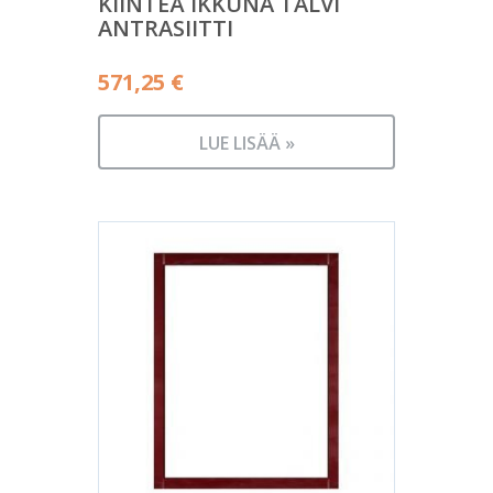
KIINTEÄ IKKUNA TALVI
ANTRASIITTI
571,25
€
LUE LISÄÄ »