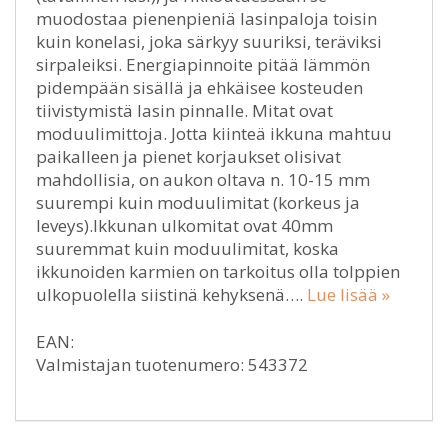
muodostaa pienenpieniä lasinpaloja toisin
kuin konelasi, joka särkyy suuriksi, teräviksi
sirpaleiksi. Energiapinnoite pitää lämmön
pidempään sisällä ja ehkäisee kosteuden
tiivistymistä lasin pinnalle. Mitat ovat
moduulimittoja. Jotta kiinteä ikkuna mahtuu
paikalleen ja pienet korjaukset olisivat
mahdollisia, on aukon oltava n. 10-15 mm
suurempi kuin moduulimitat (korkeus ja
leveys).Ikkunan ulkomitat ovat 40mm
suuremmat kuin moduulimitat, koska
ikkunoiden karmien on tarkoitus olla tolppien
ulkopuolella siistinä kehyksenä….
Lue lisää »
EAN:
Valmistajan tuotenumero: 543372