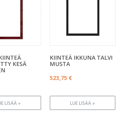
KIINTEÄ
KIINTEÄ IKKUNA TALVI
TTY KESÄ
MUSTA
EN
523,75
€
UE LISÄÄ »
LUE LISÄÄ »