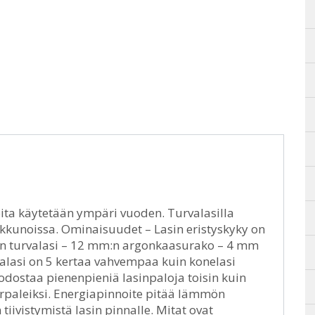
joita käytetään ympäri vuoden. Turvalasilla
a ikkunoissa. Ominaisuudet – Lasin eristyskyky on
m:n turvalasi – 12 mm:n argonkaasurako – 4 mm
valasi on 5 kertaa vahvempaa kuin konelasi
uodostaa pienenpieniä lasinpaloja toisin kuin
 sirpaleiksi. Energiapinnoite pitää lämmön
iivistymistä lasin pinnalle. Mitat ovat