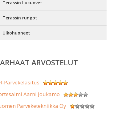
Terassin liukuovet
Terassin rungot
Ulkohuoneet
PARHAAT ARVOSTELUT
R-Parvekelasitus
ortesalmi Aarni Joukamo
uomen Parveketekniikka Oy