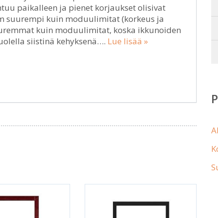
uu paikalleen ja pienet korjaukset olisivat
mm suurempi kuin moduulimitat (korkeus ja
uuremmat kuin moduulimitat, koska ikkunoiden
uolella siistinä kehyksenä….
Lue lisää »
A
K
S