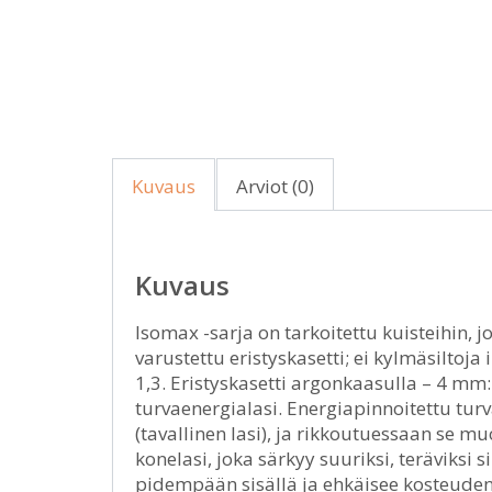
Kuvaus
Arviot (0)
Kuvaus
Isomax -sarja on tarkoitettu kuisteihin, 
varustettu eristyskasetti; ei kylmäsiltoj
1,3. Eristyskasetti argonkaasulla – 4 m
turvaenergialasi. Energiapinnoitettu tur
(tavallinen lasi), ja rikkoutuessaan se m
konelasi, joka särkyy suuriksi, teräviksi
pidempään sisällä ja ehkäisee kosteuden t