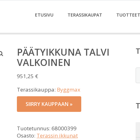
ETUSIVU
TERASSIKAUPAT
TUOTTEE
PÄÄTYIKKUNA TALVI
VALKOINEN
E
951,25
€
Terassikauppa:
Byggmax
SIIRRY KAUPPAAN »
Tuotetunnus:
68000399
Osasto:
Terassin ikkunat