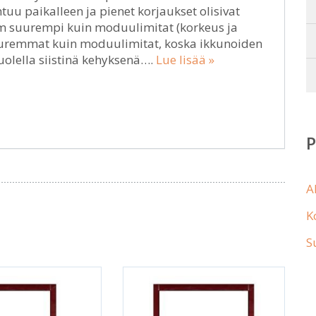
uu paikalleen ja pienet korjaukset olisivat
mm suurempi kuin moduulimitat (korkeus ja
uuremmat kuin moduulimitat, koska ikkunoiden
uolella siistinä kehyksenä….
Lue lisää »
A
K
S