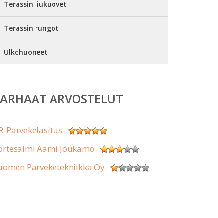
Terassin liukuovet
Terassin rungot
Ulkohuoneet
PARHAAT ARVOSTELUT
R-Parvekelasitus
ortesalmi Aarni Joukamo
uomen Parveketekniikka Oy