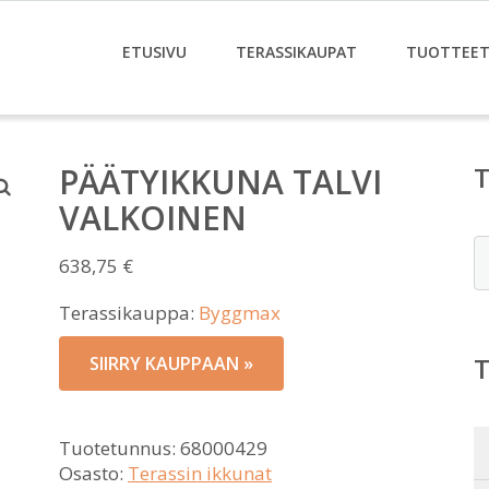
ETUSIVU
TERASSIKAUPAT
TUOTTEE
PÄÄTYIKKUNA TALVI
VALKOINEN
E
638,75
€
Terassikauppa:
Byggmax
SIIRRY KAUPPAAN »
Tuotetunnus:
68000429
Osasto:
Terassin ikkunat