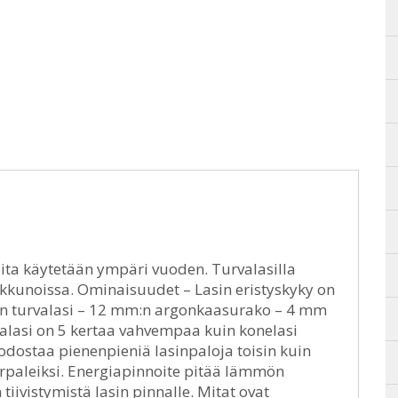
joita käytetään ympäri vuoden. Turvalasilla
a ikkunoissa. Ominaisuudet – Lasin eristyskyky on
m:n turvalasi – 12 mm:n argonkaasurako – 4 mm
valasi on 5 kertaa vahvempaa kuin konelasi
uodostaa pienenpieniä lasinpaloja toisin kuin
 sirpaleiksi. Energiapinnoite pitää lämmön
iivistymistä lasin pinnalle. Mitat ovat