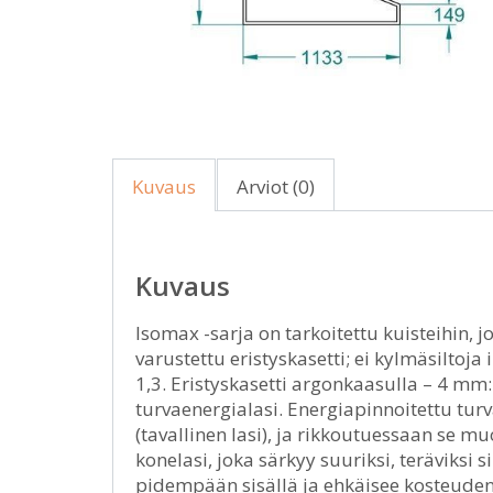
Kuvaus
Arviot (0)
Kuvaus
Isomax -sarja on tarkoitettu kuisteihin, 
varustettu eristyskasetti; ei kylmäsiltoj
1,3. Eristyskasetti argonkaasulla – 4 m
turvaenergialasi. Energiapinnoitettu tur
(tavallinen lasi), ja rikkoutuessaan se m
konelasi, joka särkyy suuriksi, teräviksi
pidempään sisällä ja ehkäisee kosteuden t