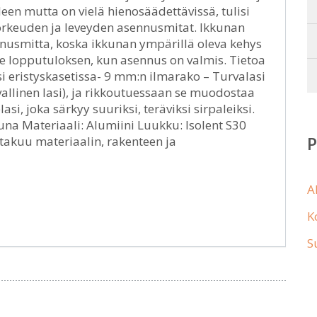
leen mutta on vielä hienosäädettävissä, tulisi
rkeuden ja leveyden asennusmitat. Ikkunan
usmitta, koska ikkunan ympärillä oleva kehys
lee lopputuloksen, kun asennus on valmis. Tietoa
asi eristyskasetissa- 9 mm:n ilmarako – Turvalasi
allinen lasi), ja rikkoutuessaan se muodostaa
si, joka särkyy suuriksi, teräviksi sirpaleiksi.
kuna Materiaali: Alumiini Luukku: Isolent S30
akuu materiaalin, rakenteen ja
A
K
S