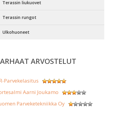
Terassin liukuovet
Terassin rungot
Ulkohuoneet
PARHAAT ARVOSTELUT
R-Parvekelasitus
ortesalmi Aarni Joukamo
uomen Parveketekniikka Oy