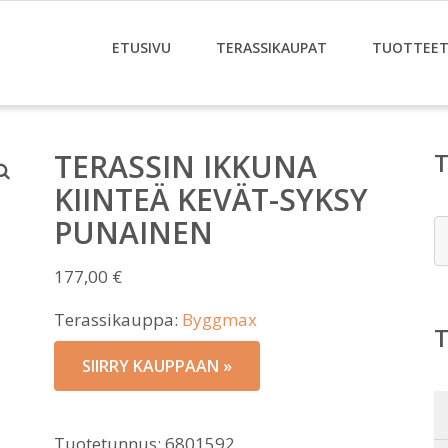
ETUSIVU
TERASSIKAUPAT
TUOTTEE
TERASSIN IKKUNA
KIINTEÄ KEVÄT-SYKSY
PUNAINEN
E
177,00
€
Terassikauppa:
Byggmax
SIIRRY KAUPPAAN »
Tuotetunnus:
6801592