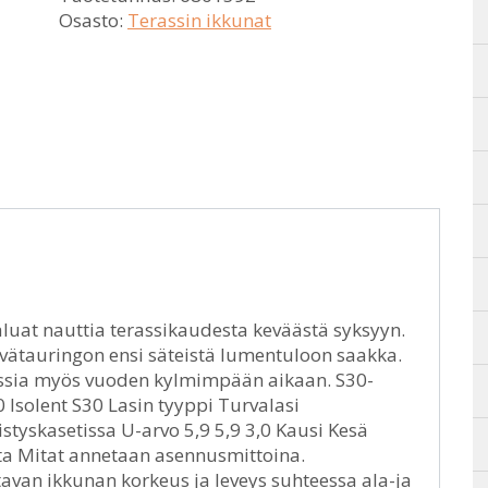
Osasto:
Terassin ikkunat
aluat nauttia terassikaudesta keväästä syksyyn.
evätauringon ensi säteistä lumentuloon saakka.
rassia myös vuoden kylmimpään aikaan. S30-
 Isolent S30 Lasin tyyppi Turvalasi
istyskasetissa U-arvo 5,9 5,9 3,0 Kausi Kesä
sta Mitat annetaan asennusmittoina.
tavan ikkunan korkeus ja leveys suhteessa ala-ja