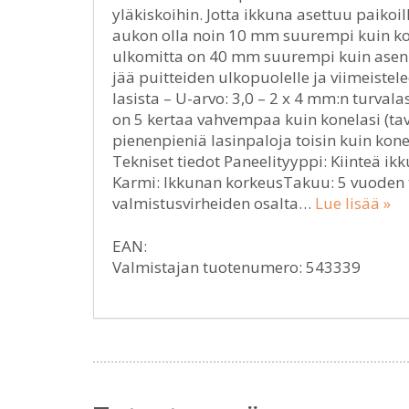
yläkiskoihin. Jotta ikkuna asettuu paikoil
aukon olla noin 10 mm suurempi kuin ko
ulkomitta on 40 mm suurempi kuin asenn
jää puitteiden ulkopuolelle ja viimeiste
lasista – U-arvo: 3,0 – 2 x 4 mm:n turval
on 5 kertaa vahvempaa kuin konelasi (tav
pienenpieniä lasinpaloja toisin kuin konela
Tekniset tiedot Paneelityyppi: Kiinteä ik
Karmi: Ikkunan korkeusTakuu: 5 vuoden t
valmistusvirheiden osalta…
Lue lisää »
EAN:
Valmistajan tuotenumero: 543339