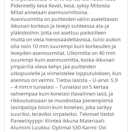
Pidennetty kesä Kevät, kesä, syksy Mitoista
Mitat annetaan asennusmittoina.
Asennusmitta on puitteiden väliin asetettavan
ikkunan korkeus ja leveys suhteessa ala-ja
yläkiskoihin. Jotta ovi asettuu paikoilleen
mutta on vielä hienosäädettävissä, tulisi aukon
olla noin 10 mm suurempi kuin korkeuden ja
leveyden asennusmitat. Ulkomitta on 40 mm
suurempi kuin asennusmitta, koska ikkunan
ympärillä oleva kehys jää puitteiden
ulkopuolelle ja viimeistelee lopputuloksen, kun
asennus on valmis. Tietoa lasista – U-arvo: 5,9
– 4 mm:n turvalasi – Turvalasi on 5 kertaa
vahvempaa kuin konelasi (tavallinen lasi), ja
rikkoutuessaan se muodostaa pienenpieniä
lasinpaloja toisin kuin konelasi, joka särkyy
suuriksi, teräviksi sirpaleiksi. Tekniset tiedot
Paneelityyppi: Kiinteä ikkuna Materiaali:
Alumiini Luukku: Optimal S30 Karmi: Ovi