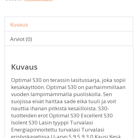
Kuvaus
Arviot (0)
Kuvaus
Optimal S30 on terassin lasitussarja, joka sopii
kesäkäyttöön. Optimal S30 on parhaimmillaan
vuoden lämpimämmällä puoliskolla. Sen
suojissa eivät haittaa sade eikä tuuli ja voit
nauttia ihanan pitkistä kesäilloista. S30-
tuotteiden erot Optimal S30 Excellent S30
Isolent S30 Lasin tyyppi Turvalasi
Energiapinnoitettu turvalasi Turvalasi
eristyskasetissa U-arvo 5,9 5,9 3,0 Kausi Kesä