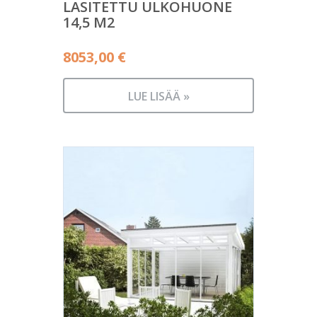
LASITETTU ULKOHUONE
14,5 M2
8053,00
€
LUE LISÄÄ »