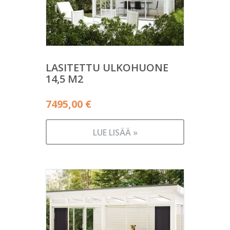
LASITETTU ULKOHUONE
14,5 M2
7495,00
€
LUE LISÄÄ »