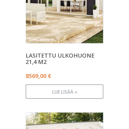
LASITETTU ULKOHUONE
21,4 M2
8569,00
€
LUE LISÄÄ »