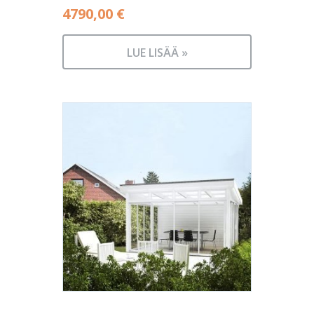
4790,00
€
LUE LISÄÄ »