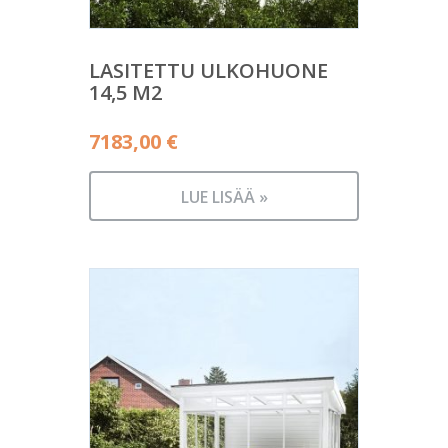
LASITETTU ULKOHUONE
14,5 M2
7183,00
€
LUE LISÄÄ »