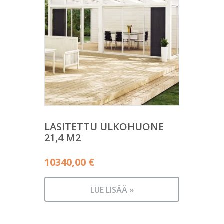
LASITETTU ULKOHUONE
21,4 M2
10340,00
€
LUE LISÄÄ »