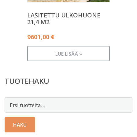
LASITETTU ULKOHUONE
21,4 M2
9601,00
€
LUE LISÄÄ »
TUOTEHAKU
Etsi:
HAKU