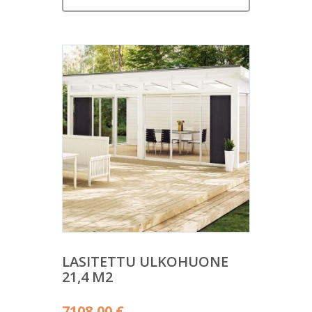
LASITETTU ULKOHUONE
21,4 M2
7108,00
€