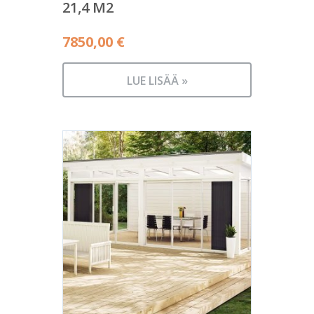
21,4 M2
7850,00
€
LUE LISÄÄ »