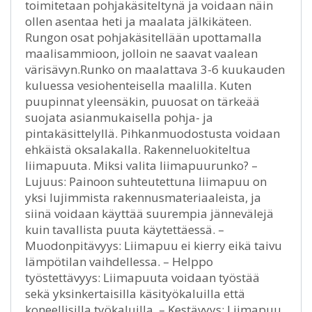
toimitetaan pohjakäsiteltynä ja voidaan näin
ollen asentaa heti ja maalata jälkikäteen.
Rungon osat pohjakäsitellään upottamalla
maalisammioon, jolloin ne saavat vaalean
värisävyn.Runko on maalattava 3-6 kuukauden
kuluessa vesiohenteisella maalilla. Kuten
puupinnat yleensäkin, puuosat on tärkeää
suojata asianmukaisella pohja- ja
pintakäsittelyllä. Pihkanmuodostusta voidaan
ehkäistä oksalakalla. Rakenneluokiteltua
liimapuuta. Miksi valita liimapuurunko? –
Lujuus: Painoon suhteutettuna liimapuu on
yksi lujimmista rakennusmateriaaleista, ja
siinä voidaan käyttää suurempia jännevälejä
kuin tavallista puuta käytettäessä. –
Muodonpitävyys: Liimapuu ei kierry eikä taivu
lämpötilan vaihdellessa. – Helppo
työstettävyys: Liimapuuta voidaan työstää
sekä yksinkertaisilla käsityökaluilla että
koneellisilla työkaluilla. – Kestävyys: Liimapuu