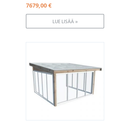
7679,00
€
LUE LISÄÄ »