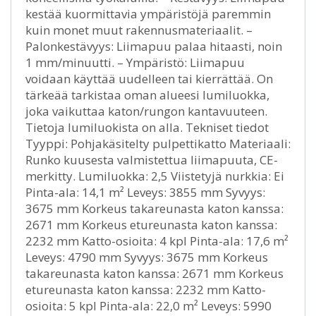
kestää kuormittavia ympäristöjä paremmin
kuin monet muut rakennusmateriaalit. –
Palonkestävyys: Liimapuu palaa hitaasti, noin
1 mm/minuutti. – Ympäristö: Liimapuu
voidaan käyttää uudelleen tai kierrättää. On
tärkeää tarkistaa oman alueesi lumiluokka,
joka vaikuttaa katon/rungon kantavuuteen.
Tietoja lumiluokista on alla. Tekniset tiedot
Tyyppi: Pohjakäsitelty pulpettikatto Materiaali:
Runko kuusesta valmistettua liimapuuta, CE-
merkitty. Lumiluokka: 2,5 Viistetyjä nurkkia: Ei
Pinta-ala: 14,1 m² Leveys: 3855 mm Syvyys:
3675 mm Korkeus takareunasta katon kanssa:
2671 mm Korkeus etureunasta katon kanssa:
2232 mm Katto-osioita: 4 kpl Pinta-ala: 17,6 m²
Leveys: 4790 mm Syvyys: 3675 mm Korkeus
takareunasta katon kanssa: 2671 mm Korkeus
etureunasta katon kanssa: 2232 mm Katto-
osioita: 5 kpl Pinta-ala: 22,0 m² Leveys: 5990