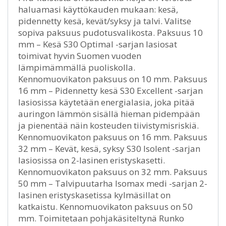
haluamasi käyttökauden mukaan: kesä,
pidennetty kesä, kevät/syksy ja talvi. Valitse
sopiva paksuus pudotusvalikosta. Paksuus 10
mm – Kesä S30 Optimal -sarjan lasiosat
toimivat hyvin Suomen vuoden
lämpimämmällä puoliskolla.
Kennomuovikaton paksuus on 10 mm. Paksuus
16 mm – Pidennetty kesä S30 Excellent -sarjan
lasiosissa käytetään energialasia, joka pitää
auringon lämmön sisällä hieman pidempään
ja pienentää näin kosteuden tiivistymisriskiä.
Kennomuovikaton paksuus on 16 mm. Paksuus
32 mm – Kevät, kesä, syksy S30 Isolent -sarjan
lasiosissa on 2-lasinen eristyskasetti.
Kennomuovikaton paksuus on 32 mm. Paksuus
50 mm – Talvipuutarha Isomax medi -sarjan 2-
lasinen eristyskasetissa kylmäsillat on
katkaistu. Kennomuovikaton paksuus on 50
mm. Toimitetaan pohjakäsiteltynä Runko