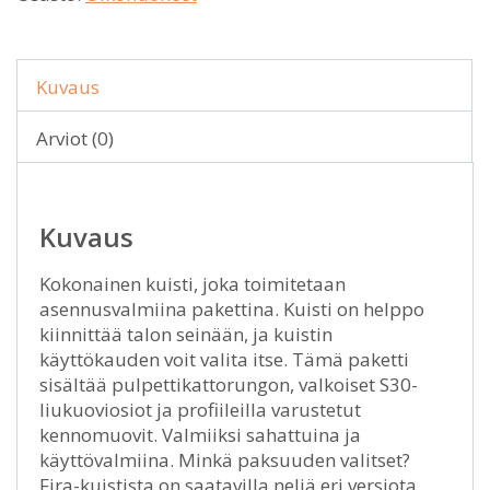
Kuvaus
Arviot (0)
Kuvaus
Kokonainen kuisti, joka toimitetaan
asennusvalmiina pakettina. Kuisti on helppo
kiinnittää talon seinään, ja kuistin
käyttökauden voit valita itse. Tämä paketti
sisältää pulpettikattorungon, valkoiset S30-
liukuoviosiot ja profiileilla varustetut
kennomuovit. Valmiiksi sahattuina ja
käyttövalmiina. Minkä paksuuden valitset?
Fira-kuistista on saatavilla neljä eri versiota