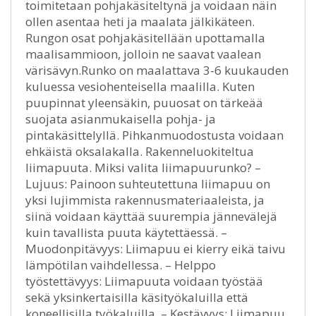
toimitetaan pohjakäsiteltynä ja voidaan näin
ollen asentaa heti ja maalata jälkikäteen.
Rungon osat pohjakäsitellään upottamalla
maalisammioon, jolloin ne saavat vaalean
värisävyn.Runko on maalattava 3-6 kuukauden
kuluessa vesiohenteisella maalilla. Kuten
puupinnat yleensäkin, puuosat on tärkeää
suojata asianmukaisella pohja- ja
pintakäsittelyllä. Pihkanmuodostusta voidaan
ehkäistä oksalakalla. Rakenneluokiteltua
liimapuuta. Miksi valita liimapuurunko? –
Lujuus: Painoon suhteutettuna liimapuu on
yksi lujimmista rakennusmateriaaleista, ja
siinä voidaan käyttää suurempia jännevälejä
kuin tavallista puuta käytettäessä. –
Muodonpitävyys: Liimapuu ei kierry eikä taivu
lämpötilan vaihdellessa. – Helppo
työstettävyys: Liimapuuta voidaan työstää
sekä yksinkertaisilla käsityökaluilla että
koneellisilla työkaluilla. – Kestävyys: Liimapuu