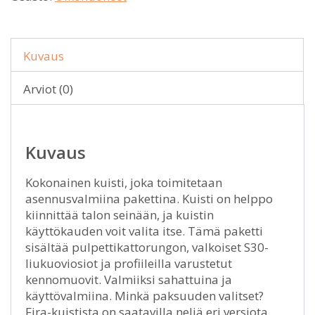
Kuvaus
Arviot (0)
Kuvaus
Kokonainen kuisti, joka toimitetaan
asennusvalmiina pakettina. Kuisti on helppo
kiinnittää talon seinään, ja kuistin
käyttökauden voit valita itse. Tämä paketti
sisältää pulpettikattorungon, valkoiset S30-
liukuoviosiot ja profiileilla varustetut
kennomuovit. Valmiiksi sahattuina ja
käyttövalmiina. Minkä paksuuden valitset?
Fira-kuistista on saatavilla neljä eri versiota