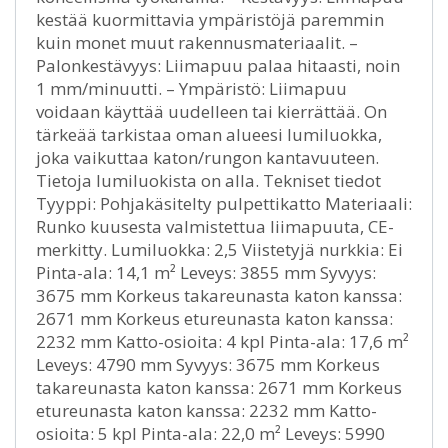
kestää kuormittavia ympäristöjä paremmin
kuin monet muut rakennusmateriaalit. –
Palonkestävyys: Liimapuu palaa hitaasti, noin
1 mm/minuutti. – Ympäristö: Liimapuu
voidaan käyttää uudelleen tai kierrättää. On
tärkeää tarkistaa oman alueesi lumiluokka,
joka vaikuttaa katon/rungon kantavuuteen.
Tietoja lumiluokista on alla. Tekniset tiedot
Tyyppi: Pohjakäsitelty pulpettikatto Materiaali:
Runko kuusesta valmistettua liimapuuta, CE-
merkitty. Lumiluokka: 2,5 Viistetyjä nurkkia: Ei
Pinta-ala: 14,1 m² Leveys: 3855 mm Syvyys:
3675 mm Korkeus takareunasta katon kanssa:
2671 mm Korkeus etureunasta katon kanssa:
2232 mm Katto-osioita: 4 kpl Pinta-ala: 17,6 m²
Leveys: 4790 mm Syvyys: 3675 mm Korkeus
takareunasta katon kanssa: 2671 mm Korkeus
etureunasta katon kanssa: 2232 mm Katto-
osioita: 5 kpl Pinta-ala: 22,0 m² Leveys: 5990