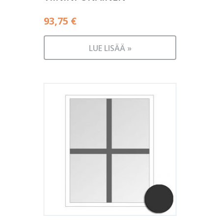
93,75
€
LUE LISÄÄ »