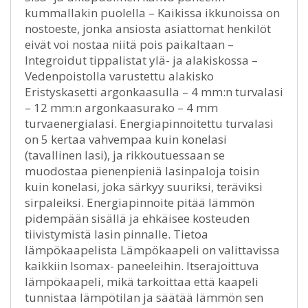
kummallakin puolella – Kaikissa ikkunoissa on
nostoeste, jonka ansiosta asiattomat henkilöt
eivät voi nostaa niitä pois paikaltaan –
Integroidut tippalistat ylä- ja alakiskossa –
Vedenpoistolla varustettu alakisko
Eristyskasetti argonkaasulla – 4 mm:n turvalasi
– 12 mm:n argonkaasurako – 4 mm
turvaenergialasi. Energiapinnoitettu turvalasi
on 5 kertaa vahvempaa kuin konelasi
(tavallinen lasi), ja rikkoutuessaan se
muodostaa pienenpieniä lasinpaloja toisin
kuin konelasi, joka särkyy suuriksi, teräviksi
sirpaleiksi. Energiapinnoite pitää lämmön
pidempään sisällä ja ehkäisee kosteuden
tiivistymistä lasin pinnalle. Tietoa
lämpökaapelista Lämpökaapeli on valittavissa
kaikkiin Isomax- paneeleihin. Itserajoittuva
lämpökaapeli, mikä tarkoittaa että kaapeli
tunnistaa lämpötilan ja säätää lämmön sen