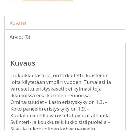
Kuvaus
Arviot (0)
Kuvaus
Liukuikkunasarja, on tarkoitettu kuisteihin,
joita käytetään ympäri vuoden. Turvalasilla
varustettu eristyskasetti; ei kylmäsiltoja
ikkunoissa eikä karmien reunoissa.
Ominaisuudet – Lasin eristyskyky on 1,3. –
Koko paneelin eristyskyky on 1,9. –
Kuulalaakereilla varustetut pyörät alhaalla –
Sylinteri- ja koukkutelkilukko sisäpuolella –
Sisä- ja ulkopuolinen kahva paneelin