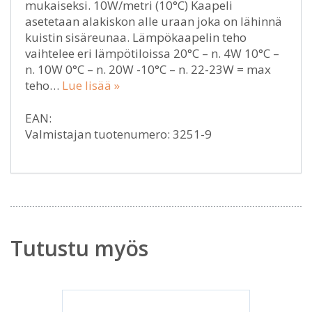
mukaiseksi. 10W/metri (10°C) Kaapeli
asetetaan alakiskon alle uraan joka on lähinnä
kuistin sisäreunaa. Lämpökaapelin teho
vaihtelee eri lämpötiloissa 20°C – n. 4W 10°C –
n. 10W 0°C – n. 20W -10°C – n. 22-23W = max
teho…
Lue lisää »
EAN:
Valmistajan tuotenumero: 3251-9
Tutustu myös