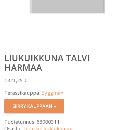
LIUKUIKKUNA TALVI
HARMAA
1321,25
€
Terassikauppa:
Byggmax
SIIRRY KAUPPAAN »
Tuotetunnus:
68000311
Osasto:
Terassin liukuikkunat